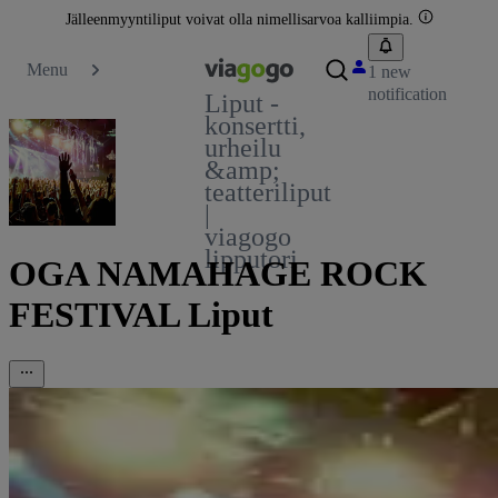
Jälleenmyyntiliput voivat olla nimellisarvoa kalliimpia.
Menu
1 new
notification
Liput -
konsertti,
urheilu
&amp;
teatteriliput
|
viagogo
lipputori
OGA NAMAHAGE ROCK
FESTIVAL Liput