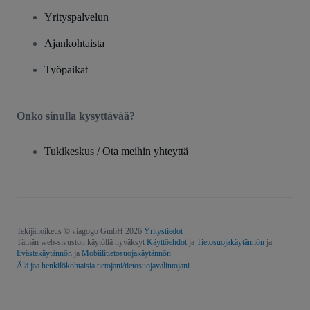
Yrityspalvelun
Ajankohtaista
Työpaikat
Onko sinulla kysyttävää?
Tukikeskus / Ota meihin yhteyttä
Tekijänoikeus © viagogo GmbH 2026
Yritystiedot
Tämän web-sivuston käytöllä hyväksyt
Käyttöehdot
ja
Tietosuojakäytännön
ja
Evästekäytännön
ja
Mobiilitietosuojakäytännön
Älä jaa henkilökohtaisia tietojani/tietosuojavalintojani