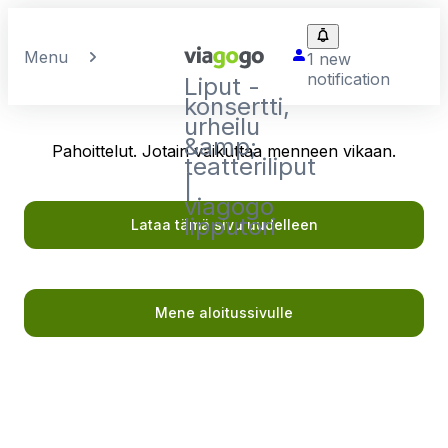
Menu
1 new
notification
Liput -
konsertti,
urheilu
&amp;
Pahoittelut. Jotain vaikuttaa menneen vikaan.
teatteriliput
|
viagogo
lipputori
Lataa tämä sivu uudelleen
Mene aloitussivulle