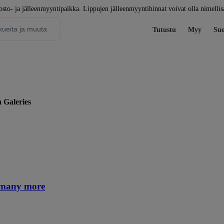
to- ja jälleenmyyntipaikka. Lippujen jälleenmyyntihinnat voivat olla nimellis
Tutustu
Myy
Suo
 Galeries
 many more