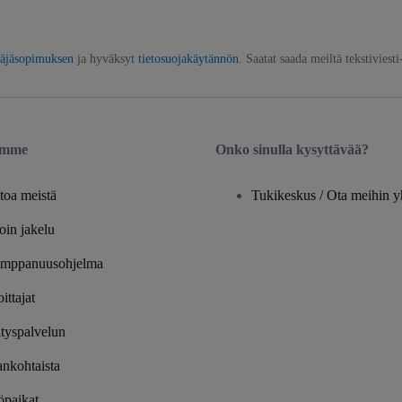
täjäsopimuksen
ja hyväksyt
tietosuojakäytännön
. Saatat saada meiltä tekstiviesti
emme
Onko sinulla kysyttävää?
toa meistä
Tukikeskus / Ota meihin y
oin jakelu
mppanuusohjelma
oittajat
tyspalvelun
ankohtaista
öpaikat