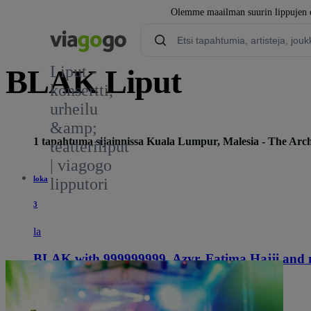
Olemme maailman suurin lippujen os
Liput -
BLAK Liput
konsertti,
urheilu
&amp;
1 tapahtuma sijainnissa Kuala Lumpur, Malesia - The Arch
teatteriliput
| viagogo
loka
lipputori
3
la
BLAK with 999999999, Azyr, Fatima Hajji and
17.00
Kuala Lumpur, Malesia
The Arch Galeries
The Arch Galeries