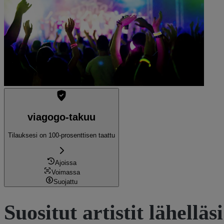
Näytä liput
viagogo-takuu
Tilauksesi on 100-prosenttisen taattu
Ajoissa
Voimassa
Suojattu
Suositut artistit lähelläsi