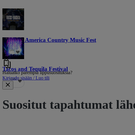
Voices of America Country Music Fest
36
Tacos and Tequila Festival
Haluatko parempia lippusuosituksia?
Kirjaudu sisään / Luo tili
690
Suositut tapahtumat läh