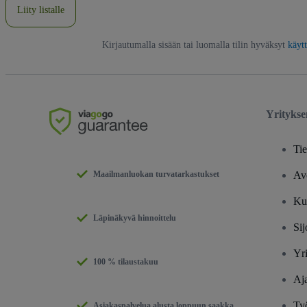
Liity listalle
Kirjautumalla sisään tai luomalla tilin hyväksyt
käyt
Yrityks
Tie
Maailmanluokan turvatarkastukset
Av
Ku
Läpinäkyvä hinnoittelu
Sij
Yri
100 % tilaustakuu
Aj
Ty
Asiakaspalvelua alusta loppuun saakka