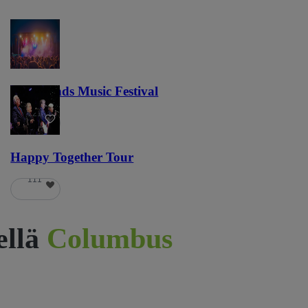
Lost Lands Music Festival
121
Happy Together Tour
111
ellä
Columbus