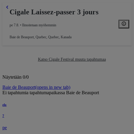
Cigale Laissez-passer 3 jours
pe 7.8. • Ilmoitetaan myöhemmin
Baie de Beauport
,
Quebec, Quebec, Kanada
Katso Cigale Festival muuta tapahtumaa
Näytetään 0/0
Baie de Beauport
(opens in new tab)
Ei tapahtumia tapahtumapaikassa Baie de Beauport
elo
7
pe