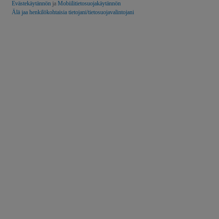
Evästekäytännön
ja
Mobiilitietosuojakäytännön
Älä jaa henkilökohtaisia tietojani/tietosuojavalintojani