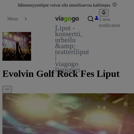
Jälleenmyyntiliput voivat olla nimellisarvoa kalliimpia.
Menu
1 new
notification
Liput -
konsertti,
urheilu
&amp;
teatteriliput
|
viagogo
lipputori
Evolvin Golf Rock Fes Liput