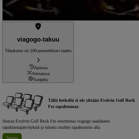
viagogo-takuu
Tilauksesi on 100-prosenttisen taattu
Ajoissa
Voimassa
Suojattu
Tällä hetkellä ei ole yhtään Evolvin Golf Rock
Fes tapahtumaa
Seuraa Evolvin Golf Rock Fes osoitteessa viagogo saadaksesi
tapahtumapäivityksiä ja tutustu muihin tapahtumiin alla.
Seuraa