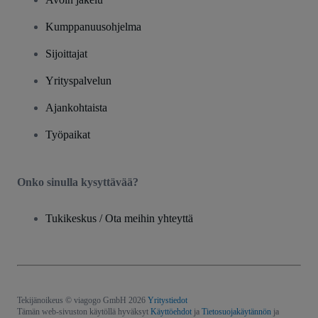
Kumppanuusohjelma
Sijoittajat
Yrityspalvelun
Ajankohtaista
Työpaikat
Onko sinulla kysyttävää?
Tukikeskus / Ota meihin yhteyttä
Tekijänoikeus © viagogo GmbH 2026
Yritystiedot
Tämän web-sivuston käytöllä hyväksyt
Käyttöehdot
ja
Tietosuojakäytännön
ja