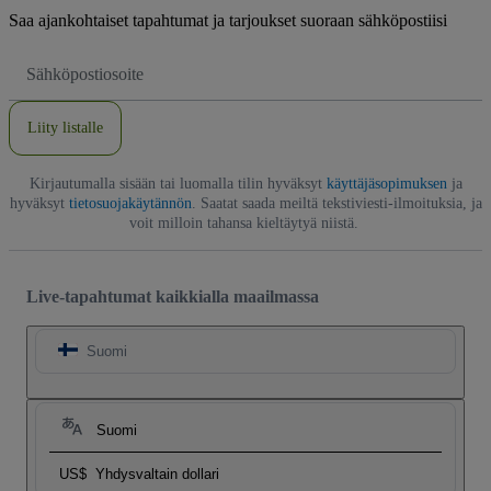
Saa ajankohtaiset tapahtumat ja tarjoukset suoraan sähköpostiisi
Sähköpostiosoite
Liity listalle
Kirjautumalla sisään tai luomalla tilin hyväksyt
käyttäjäsopimuksen
ja
hyväksyt
tietosuojakäytännön
. Saatat saada meiltä tekstiviesti-ilmoituksia, ja
voit milloin tahansa kieltäytyä niistä.
Live-tapahtumat kaikkialla maailmassa
Suomi
Suomi
US$
Yhdysvaltain dollari