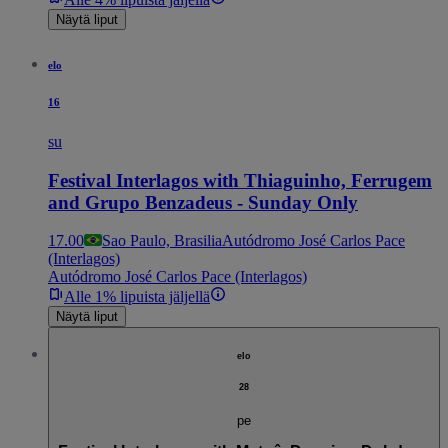
Näytä liput
elo
16
su
Festival Interlagos with Thiaguinho, Ferrugem
and Grupo Benzadeus - Sunday Only
17.00
Sao Paulo, Brasilia
Autódromo José Carlos Pace
(Interlagos)
Autódromo José Carlos Pace (Interlagos)
Alle 1% lipuista jäljellä
Näytä liput
elo
28
pe