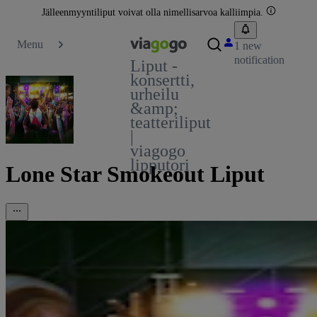
Jälleenmyyntiliput voivat olla nimellisarvoa kalliimpia.
Menu
1 new
notification
Liput -
konsertti,
urheilu
&amp;
teatteriliput
|
viagogo
lipputori
Lone Star Smokeout Liput