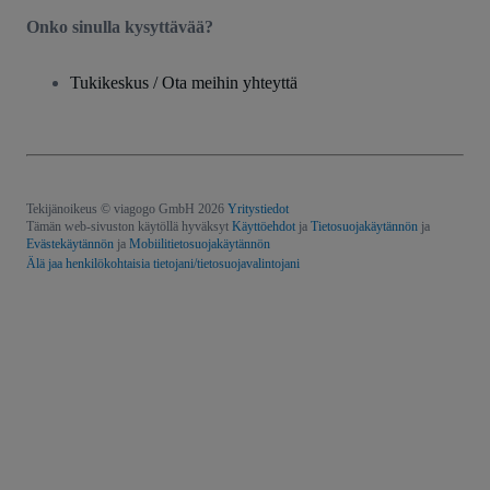
Onko sinulla kysyttävää?
Tukikeskus / Ota meihin yhteyttä
Tekijänoikeus © viagogo GmbH 2026
Yritystiedot
Tämän web-sivuston käytöllä hyväksyt
Käyttöehdot
ja
Tietosuojakäytännön
ja
Evästekäytännön
ja
Mobiilitietosuojakäytännön
Älä jaa henkilökohtaisia tietojani/tietosuojavalintojani