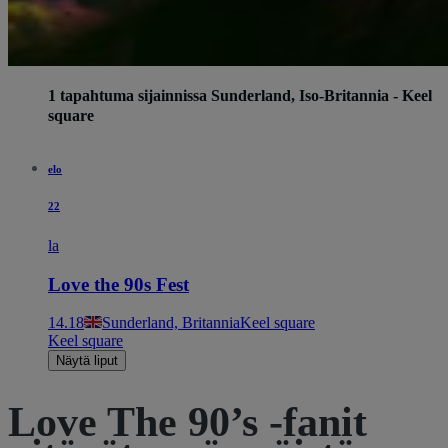
1 tapahtuma sijainnissa Sunderland, Iso-Britannia - Keel
square
elo
22
la
Love the 90s Fest
14.18
Sunderland, Britannia
Keel square
Keel square
Näytä liput
Love The 90’s -fanit