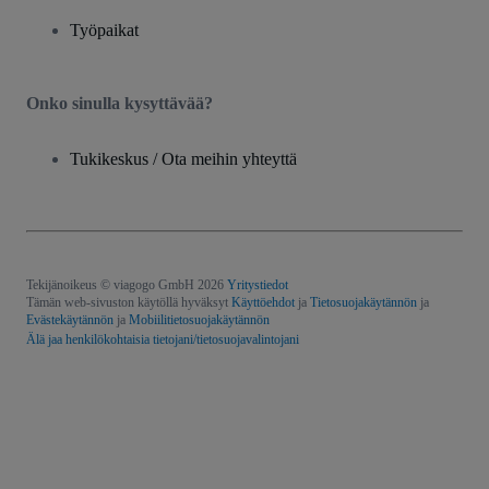
Työpaikat
Onko sinulla kysyttävää?
Tukikeskus / Ota meihin yhteyttä
Tekijänoikeus © viagogo GmbH 2026
Yritystiedot
Tämän web-sivuston käytöllä hyväksyt
Käyttöehdot
ja
Tietosuojakäytännön
ja
Evästekäytännön
ja
Mobiilitietosuojakäytännön
Älä jaa henkilökohtaisia tietojani/tietosuojavalintojani