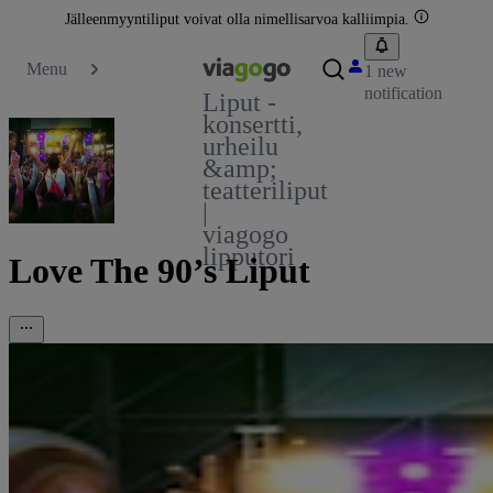
Jälleenmyyntiliput voivat olla nimellisarvoa kalliimpia.
Menu
1 new
notification
Liput -
konsertti,
urheilu
&amp;
teatteriliput
|
viagogo
lipputori
Love The 90’s Liput