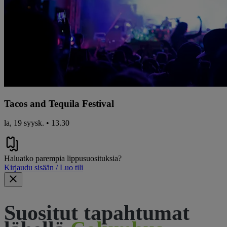
Tacos and Tequila Festival
la, 19 syysk. • 13.30
Haluatko parempia lippusuosituksia?
Kirjaudu sisään / Luo tili
Suositut tapahtumat