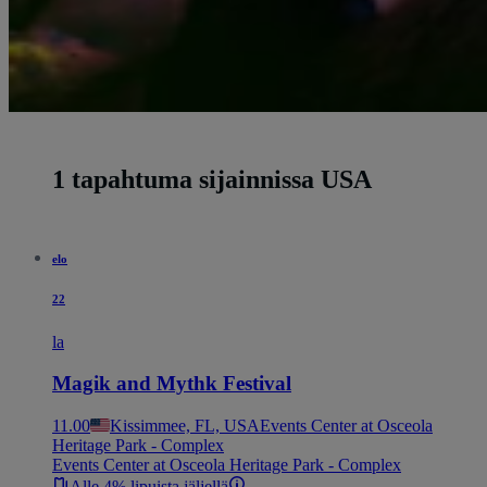
1 tapahtuma sijainnissa USA
elo
22
la
Magik and Mythk Festival
11.00
Kissimmee, FL, USA
Events Center at Osceola
Heritage Park - Complex
Events Center at Osceola Heritage Park - Complex
Alle 4% lipuista jäljellä