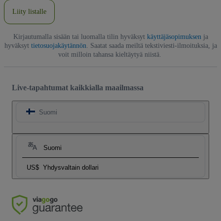
Liity listalle
Kirjautumalla sisään tai luomalla tilin hyväksyt
käyttäjäsopimuksen
ja
hyväksyt
tietosuojakäytännön
. Saatat saada meiltä tekstiviesti-ilmoituksia, ja
voit milloin tahansa kieltäytyä niistä.
Live-tapahtumat kaikkialla maailmassa
Suomi
Suomi
US$
Yhdysvaltain dollari