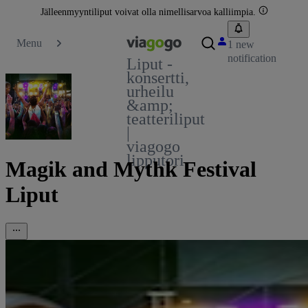
Jälleenmyyntiliput voivat olla nimellisarvoa kalliimpia.
Menu
1 new
notification
Liput -
konsertti,
urheilu
&amp;
teatteriliput
|
viagogo
lipputori
Magik and Mythk Festival
Liput