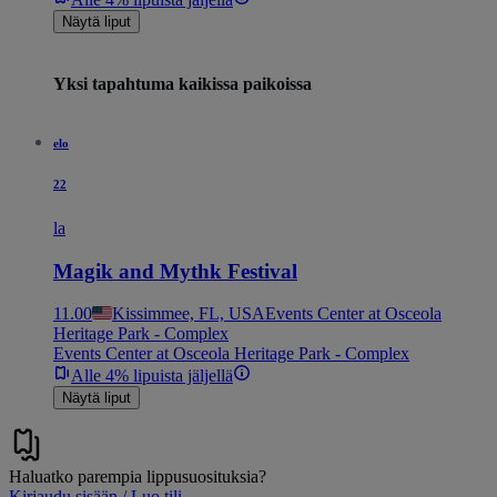
Näytä liput
Yksi tapahtuma kaikissa paikoissa
elo
22
la
Magik and Mythk Festival
11.00
Kissimmee, FL, USA
Events Center at Osceola
Heritage Park - Complex
Events Center at Osceola Heritage Park - Complex
Alle 4% lipuista jäljellä
Näytä liput
Haluatko parempia lippusuosituksia?
Kirjaudu sisään / Luo tili