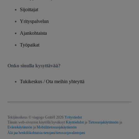
Sijoittajat
Yrityspalvelun
Ajankohtaista
Työpaikat
Onko sinulla kysyttävää?
Tukikeskus / Ota meihin yhteyttä
Tekijänoikeus © viagogo GmbH 2026
Yritystiedot
Tämän web-sivuston käytöllä hyväksyt
Käyttöehdot
ja
Tietosuojakäytännön
ja
Evästekäytännön
ja
Mobiilitietosuojakäytännön
Älä jaa henkilökohtaisia tietojani/tietosuojavalintojani