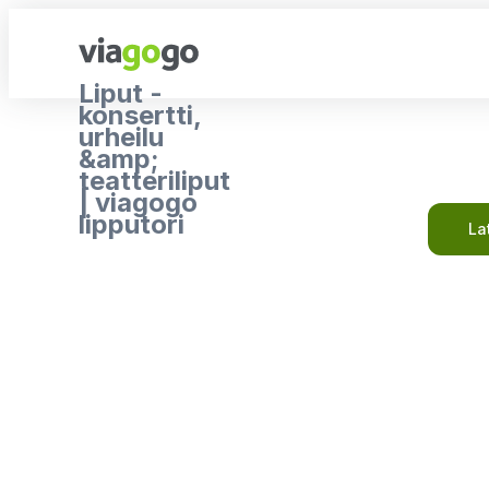
Liput -
konsertti,
urheilu
&amp;
teatteriliput
| viagogo
lipputori
La