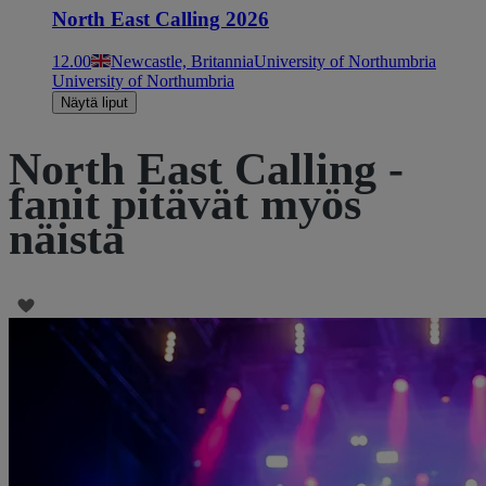
North East Calling 2026
12.00
Newcastle, Britannia
University of Northumbria
University of Northumbria
Näytä liput
North East Calling -
fanit pitävät myös
näistä