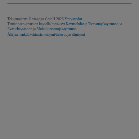
Tekijänoikeus © viagogo GmbH 2026
Yritystiedot
Tämän web-sivuston käytöllä hyväksyt
Käyttöehdot
ja
Tietosuojakäytännön
ja
Evästekäytännön
ja
Mobiilitietosuojakäytännön
Älä jaa henkilökohtaisia tietojani/tietosuojavalintojani