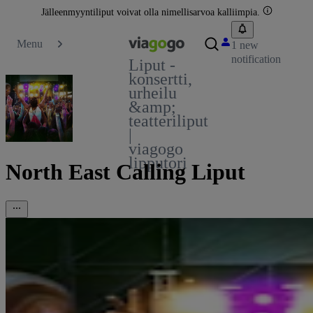
Jälleenmyyntiliput voivat olla nimellisarvoa kalliimpia.
Menu
1 new
notification
Liput -
konsertti,
urheilu
&amp;
teatteriliput
|
viagogo
lipputori
North East Calling Liput