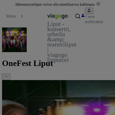
Jälleenmyyntiliput voivat olla nimellisarvoa kalliimpia.
Menu
1 new
notification
Liput -
konsertti,
urheilu
&amp;
teatteriliput
|
viagogo
lipputori
OneFest Liput