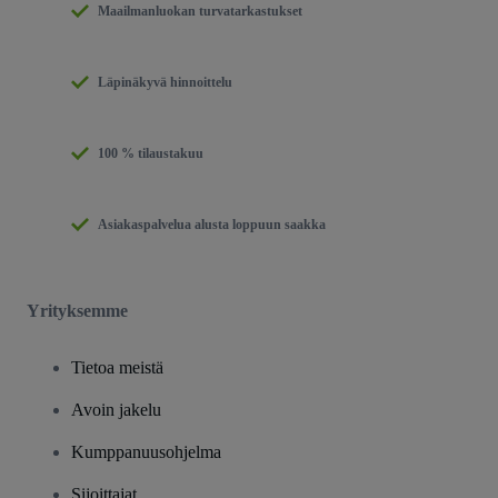
Maailmanluokan turvatarkastukset
Läpinäkyvä hinnoittelu
100 % tilaustakuu
Asiakaspalvelua alusta loppuun saakka
Yrityksemme
Tietoa meistä
Avoin jakelu
Kumppanuusohjelma
Sijoittajat