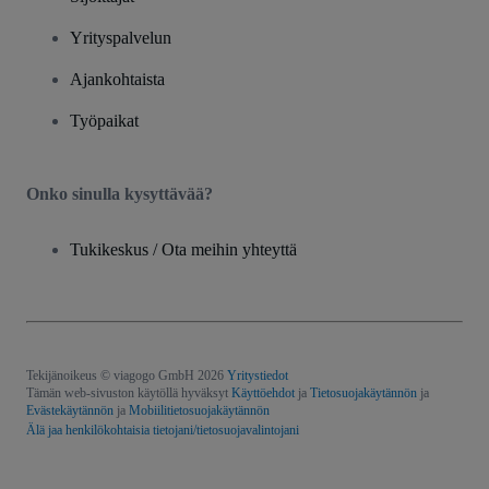
Yrityspalvelun
Ajankohtaista
Työpaikat
Onko sinulla kysyttävää?
Tukikeskus / Ota meihin yhteyttä
Tekijänoikeus © viagogo GmbH 2026
Yritystiedot
Tämän web-sivuston käytöllä hyväksyt
Käyttöehdot
ja
Tietosuojakäytännön
ja
Evästekäytännön
ja
Mobiilitietosuojakäytännön
Älä jaa henkilökohtaisia tietojani/tietosuojavalintojani