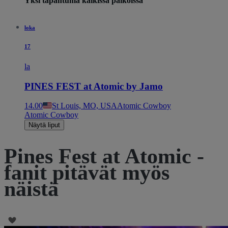
Yksi tapahtuma kaikissa paikoissa
loka
17
la
PINES FEST at Atomic by Jamo
14.00
St Louis, MO, USA
Atomic Cowboy
Atomic Cowboy
Näytä liput
Pines Fest at Atomic -
fanit pitävät myös
näistä