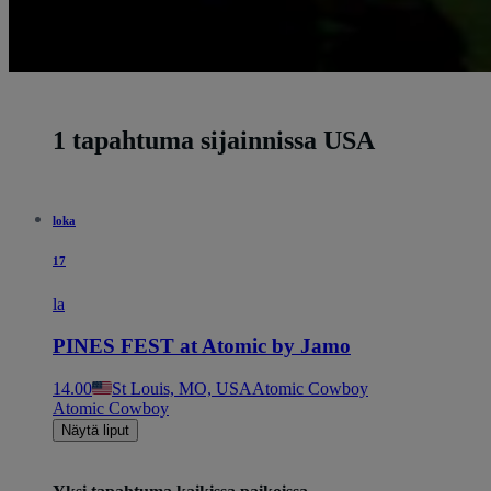
1 tapahtuma sijainnissa USA
loka
17
la
PINES FEST at Atomic by Jamo
14.00
St Louis, MO, USA
Atomic Cowboy
Atomic Cowboy
Näytä liput