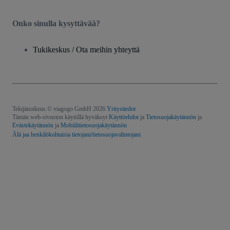
Onko sinulla kysyttävää?
Tukikeskus / Ota meihin yhteyttä
Tekijänoikeus © viagogo GmbH 2026
Yritystiedot
Tämän web-sivuston käytöllä hyväksyt
Käyttöehdot
ja
Tietosuojakäytännön
ja
Evästekäytännön
ja
Mobiilitietosuojakäytännön
Älä jaa henkilökohtaisia tietojani/tietosuojavalintojani