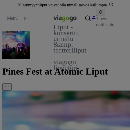
Jälleenmyyntiliput voivat olla nimellisarvoa kalliimpia.
Menu
1 new
notification
Liput -
konsertti,
urheilu
&amp;
teatteriliput
|
viagogo
lipputori
Pines Fest at Atomic Liput