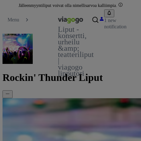
Jälleenmyyntiliput voivat olla nimellisarvoa kalliimpia.
Menu
1 new
notification
Liput -
konsertti,
urheilu
&amp;
teatteriliput
|
viagogo
lipputori
Rockin' Thunder Liput