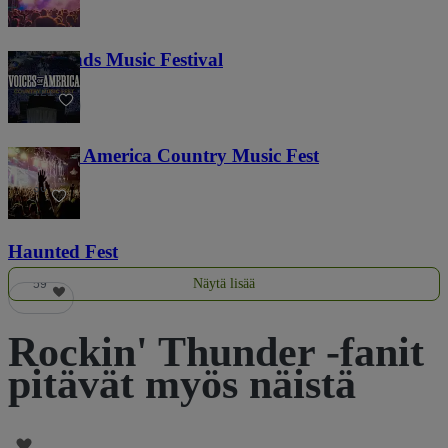
Lost Lands Music Festival
121
Voices of America Country Music Fest
36
Haunted Fest
Näytä lisää
59
Rockin' Thunder -fanit
pitävät myös näistä