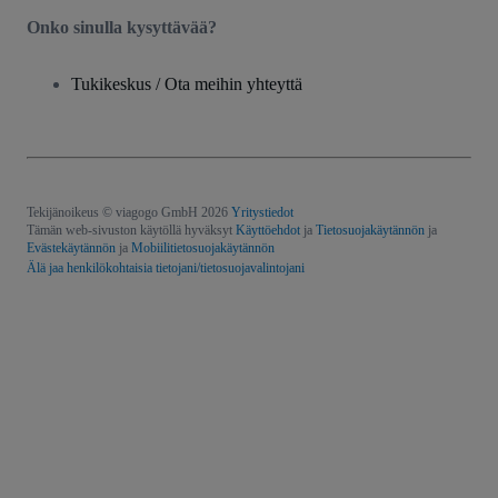
Onko sinulla kysyttävää?
Tukikeskus / Ota meihin yhteyttä
Tekijänoikeus © viagogo GmbH 2026
Yritystiedot
Tämän web-sivuston käytöllä hyväksyt
Käyttöehdot
ja
Tietosuojakäytännön
ja
Evästekäytännön
ja
Mobiilitietosuojakäytännön
Älä jaa henkilökohtaisia tietojani/tietosuojavalintojani