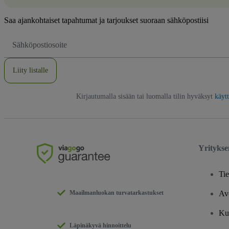
Saa ajankohtaiset tapahtumat ja tarjoukset suoraan sähköpostiisi
Sähköpostiosoite
Liity listalle
Kirjautumalla sisään tai luomalla tilin hyväksyt
käyt
Yrityks
Tie
Maailmanluokan turvatarkastukset
Av
Ku
Läpinäkyvä hinnoittelu