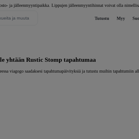
to- ja jälleenmyyntipaikka. Lippujen jälleenmyyntihinnat voivat olla nimellis
Tutustu
Myy
Suo
 ole yhtään Rustic Stomp tapahtumaa
eessa viagogo saadaksesi tapahtumapäivityksiä ja tutustu muihin tapahtumiin all