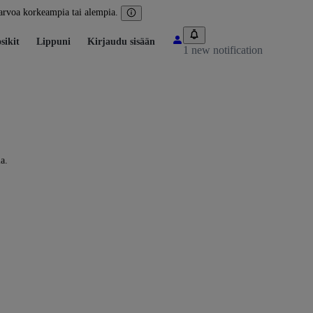
arvoa korkeampia tai alempia.
sikit
Lippuni
Kirjaudu sisään
1 new notification
a.