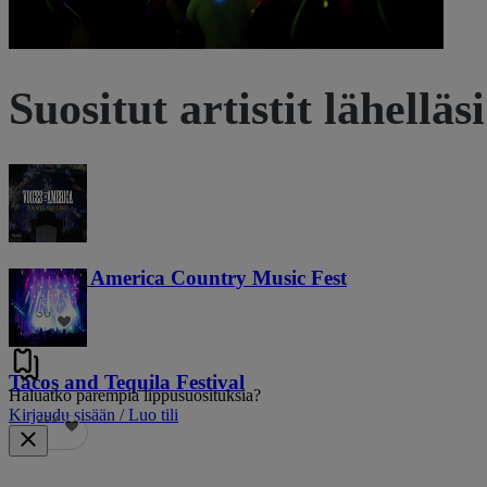
Suositut artistit lähelläsi
Voices of America Country Music Fest
36
Tacos and Tequila Festival
Haluatko parempia lippusuosituksia?
Kirjaudu sisään / Luo tili
689