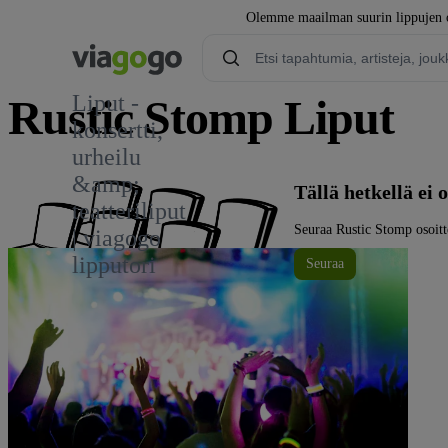
Olemme maailman suurin lippujen os
Liput -
Rustic Stomp Liput
konsertti,
urheilu
&amp;
Tällä hetkellä ei
teatteriliput
Seuraa Rustic Stomp osoitt
| viagogo
lipputori
Seuraa