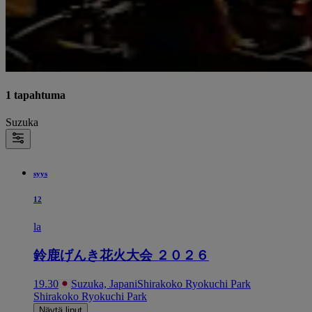
1 tapahtuma
Suzuka
syys
12
la
鈴鹿げんき花火大会 ２０２６
19.30
Suzuka, Japani
Shirakoko Ryokuchi Park
Shirakoko Ryokuchi Park
Näytä liput