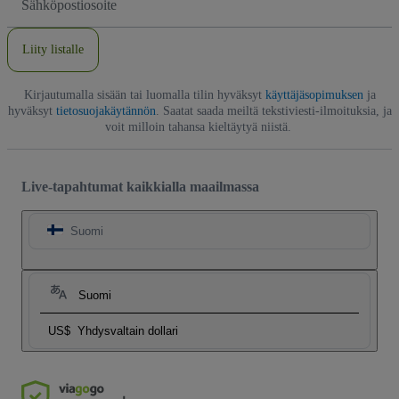
Liity listalle
Kirjautumalla sisään tai luomalla tilin hyväksyt
käyttäjäsopimuksen
ja
hyväksyt
tietosuojakäytännön
. Saatat saada meiltä tekstiviesti-ilmoituksia, ja
voit milloin tahansa kieltäytyä niistä.
Live-tapahtumat kaikkialla maailmassa
Suomi
Suomi
US$
Yhdysvaltain dollari