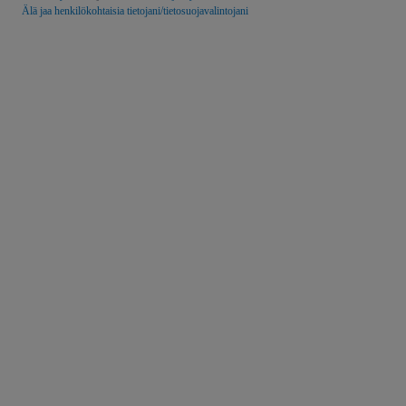
Älä jaa henkilökohtaisia tietojani/tietosuojavalintojani