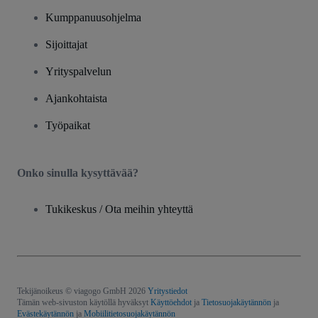
Kumppanuusohjelma
Sijoittajat
Yrityspalvelun
Ajankohtaista
Työpaikat
Onko sinulla kysyttävää?
Tukikeskus / Ota meihin yhteyttä
Tekijänoikeus © viagogo GmbH 2026
Yritystiedot
Tämän web-sivuston käytöllä hyväksyt
Käyttöehdot
ja
Tietosuojakäytännön
ja
Evästekäytännön
ja
Mobiilitietosuojakäytännön