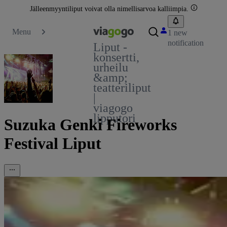
Jälleenmyyntiliput voivat olla nimellisarvoa kalliimpia.
Menu
1 new
notification
Liput -
konsertti,
urheilu
&amp;
teatteriliput
|
viagogo
lipputori
Suzuka Genki Fireworks
Festival Liput