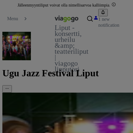
Jälleenmyyntiliput voivat olla nimellisarvoa kalliimpia.
Menu
1 new
notification
Liput -
konsertti,
urheilu
&amp;
teatteriliput
|
viagogo
lipputori
Ugu Jazz Festival Liput