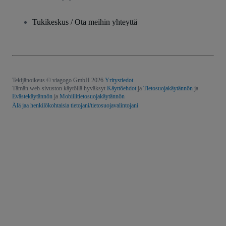
Tukikeskus / Ota meihin yhteyttä
Tekijänoikeus © viagogo GmbH 2026
Yritystiedot
Tämän web-sivuston käytöllä hyväksyt
Käyttöehdot
ja
Tietosuojakäytännön
ja
Evästekäytännön
ja
Mobiilitietosuojakäytännön
Älä jaa henkilökohtaisia tietojani/tietosuojavalintojani