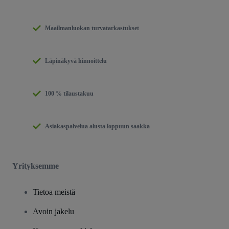
Maailmanluokan turvatarkastukset
Läpinäkyvä hinnoittelu
100 % tilaustakuu
Asiakaspalvelua alusta loppuun saakka
Yrityksemme
Tietoa meistä
Avoin jakelu