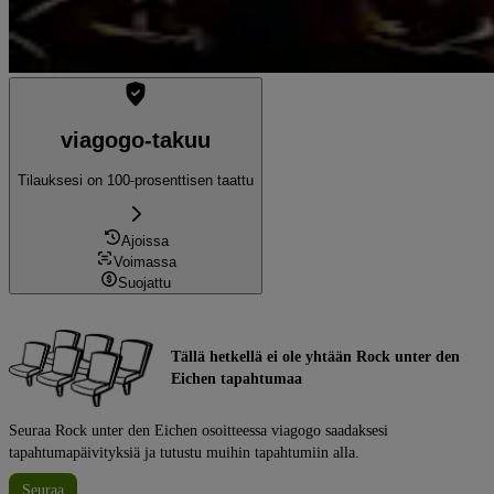
viagogo-takuu
Tilauksesi on 100-prosenttisen taattu
Ajoissa
Voimassa
Suojattu
Tällä hetkellä ei ole yhtään Rock unter den
Eichen tapahtumaa
Seuraa Rock unter den Eichen osoitteessa viagogo saadaksesi
tapahtumapäivityksiä ja tutustu muihin tapahtumiin alla.
Seuraa