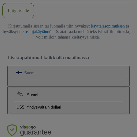
Liity listalle
Kirjautumalla sisään tai luomalla tilin hyväksyt
käyttäjäsopimuksen
ja
hyväksyt
tietosuojakäytännön
. Saatat saada meiltä tekstiviesti-ilmoituksia, ja
voit milloin tahansa kieltäytyä niistä.
Live-tapahtumat kaikkialla maailmassa
Suomi
Suomi
US$
Yhdysvaltain dollari