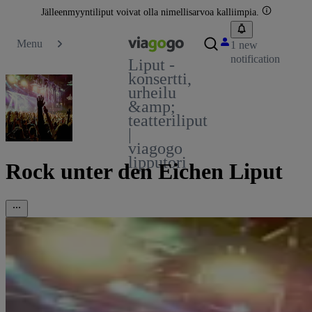
Jälleenmyyntiliput voivat olla nimellisarvoa kalliimpia.
Menu
1 new
notification
Liput -
konsertti,
urheilu
&amp;
teatteriliput
|
viagogo
lipputori
Rock unter den Eichen Liput