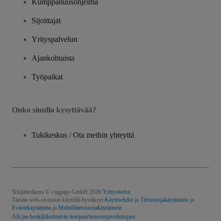
Kumppanuusohjelma
Sijoittajat
Yrityspalvelun
Ajankohtaista
Työpaikat
Onko sinulla kysyttävää?
Tukikeskus / Ota meihin yhteyttä
Tekijänoikeus © viagogo GmbH 2026
Yritystiedot
Tämän web-sivuston käytöllä hyväksyt
Käyttöehdot
ja
Tietosuojakäytännön
ja
Evästekäytännön
ja
Mobiilitietosuojakäytännön
Älä jaa henkilökohtaisia tietojani/tietosuojavalintojani