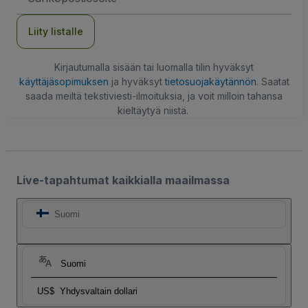
Liity listalle
Kirjautumalla sisään tai luomalla tilin hyväksyt
käyttäjäsopimuksen
ja hyväksyt
tietosuojakäytännön
. Saatat
saada meiltä tekstiviesti-ilmoituksia, ja voit milloin tahansa
kieltäytyä niistä.
Live-tapahtumat kaikkialla maailmassa
Suomi
Suomi
US$
Yhdysvaltain dollari