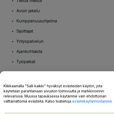
Tietoa meistä
Avoin jakelu
Kumppanuusohjelma
Sijoittajat
Yrityspalvelun
Ajankohtaista
Työpaikat
Onko sinulla kysyttävää?
Klikkaamalla "Salli kaikki" hyväksyt evästeiden käytön, jota
käytetään parantamaan sivuston toimivuutta ja markkinoinnin
Tukikeskus / Ota meihin yhteyttä
relevanssia. Muussa tapauksessa käytämme vain ehdottoman
välttämättömiä evästeitä. Katso lisätietoja
evästekäytännöstämme
.