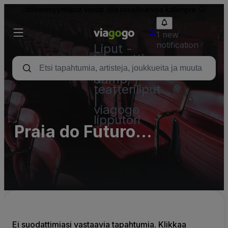
Jälleenmyyntiliput voivat olla nimellisarvoa kalliimpia.
1 new
notification
Liput -
konsertti,
urheilu
&amp;
teatteriliput
|
viagogo
lipputori
Praia do Futuro
Fortaleza
Ei suodattimiasi vastaavia tapahtumia. Klikkaa