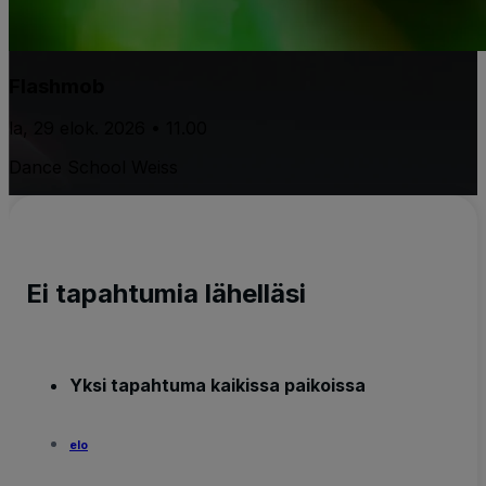
Flashmob
la, 29 elok. 2026 • 11.00
Dance School Weiss
Ei tapahtumia lähelläsi
Yksi tapahtuma kaikissa paikoissa
elo