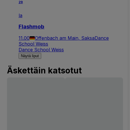
29
la
Flashmob
11.00
Offenbach am Main, Saksa
Dance
School Weiss
Dance School Weiss
Näytä liput
Äskettäin katsotut