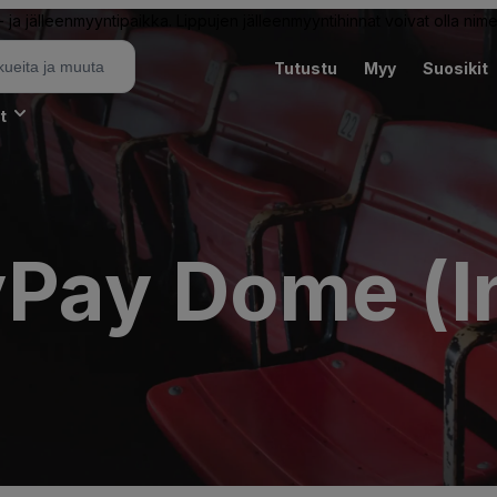
ja jälleenmyyntipaikka. Lippujen jälleenmyyntihinnat voivat olla nime
Tutustu
Myy
Suosikit
t
Pay Dome (I