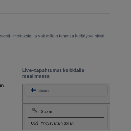
iesti-ilmoituksia, ja voit milloin tahansa kieltäytyä niistä.
Live-tapahtumat kaikkialla
maailmassa
in
Suomi
Suomi
US$
Yhdysvaltain dollari