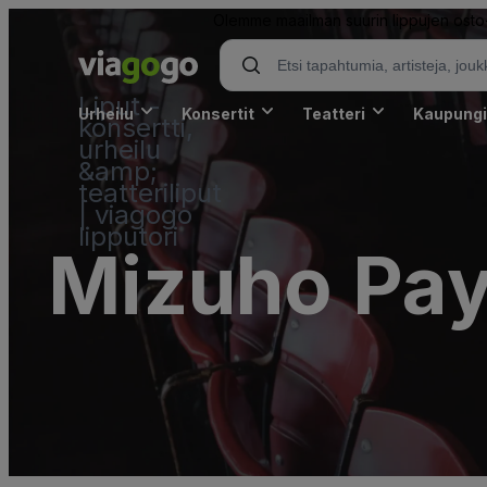
Olemme maailman suurin lippujen osto- 
Liput -
Urheilu
Konsertit
Teatteri
Kaupungi
konsertti,
urheilu
&amp;
teatteriliput
| viagogo
lipputori
Mizuho Pay