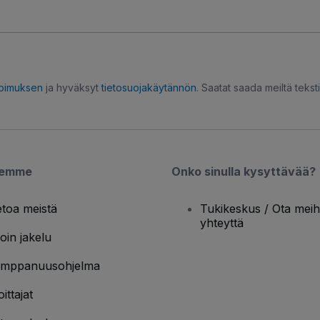
opimuksen
ja hyväksyt
tietosuojakäytännön
. Saatat saada meiltä tekstiv
semme
Onko sinulla kysyttävää?
etoa meistä
Tukikeskus / Ota meih
yhteyttä
oin jakelu
mppanuusohjelma
oittajat