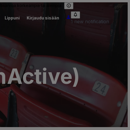
llisarvoa korkeampia tai alempia.
Lippuni
Kirjaudu sisään
1 new notification
nActive)