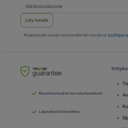
Sähköpostiosoite
Liity listalle
Kirjautumalla sisään tai luomalla tilin hyväksyt
käyttäjäs
Yrityk
Ti
Maailmanluokan turvatarkastukset
Av
Ku
Läpinäkyvä hinnoittelu
Sij