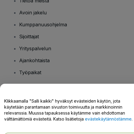
Tietoa meistä
Avoin jakelu
Kumppanuusohjelma
Sijoittajat
Yrityspalvelun
Ajankohtaista
Työpaikat
Onko sinulla kysyttävää?
Klikkaamalla "Salli kaikki" hyväksyt evästeiden käytön, jota
käytetään parantamaan sivuston toimivuutta ja markkinoinnin
Tukikeskus / Ota meihin yhteyttä
relevanssia. Muussa tapauksessa käytämme vain ehdottoman
välttämättömiä evästeitä. Katso lisätietoja
evästekäytännöstämme
.