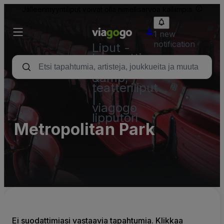
Jälleenmyyntiliput voivat olla nimellisarvoa kalliimpia.
1 new
notification
Liput -
konsertti,
urheilu
&amp;
teatteriliput
|
viagogo
lipputori
Metropolitan Park
Ei suodattimiasi vastaavia tapahtumia. Klikkaa