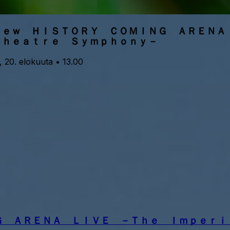
Ｎｅｗ ＨＩＳＴＯＲＹ ＣＯＭＩＮＧ ＡＲＥＮ
Ｔｈｅａｔｒｅ Ｓｙｍｐｈｏｎｙ－
, 20. elokuuta • 13.00
Ｇ ＡＲＥＮＡ ＬＩＶＥ －Ｔｈｅ Ｉｍｐｅｒｉ