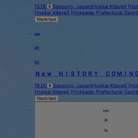
13.00
Sapporo, Japani
Hokkai Kitayell (Ho
Hokkai Kitayell (Hokkaido Prefectural Sport
Näytä liput
elo
20
to
Ｎｅｗ ＨＩＳＴＯＲＹ ＣＯＭＩＮ
18.00
Sapporo, Japani
Hokkai Kitayell (Ho
Hokkai Kitayell (Hokkaido Prefectural Sport
Näytä liput
syys
26
la