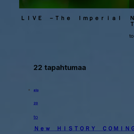
ＲＥＮＡ ＬＩＶＥ －Ｔｈｅ Ｉｍｐｅｒｉａｌ
to
22 tapahtumaa
elo
20
to
Ｎｅｗ ＨＩＳＴＯＲＹ ＣＯＭＩＮ