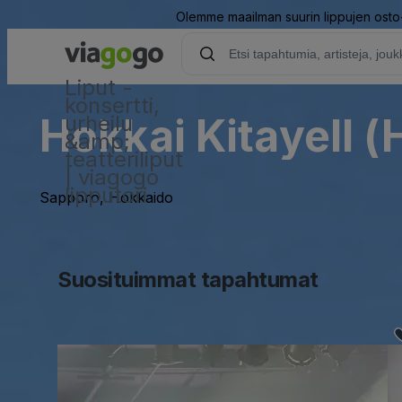
Olemme maailman suurin lippujen osto- 
Liput -
konsertti,
Hokkai Kitayell 
urheilu
&amp;
teatteriliput
| viagogo
lipputori
Sapporo, Hokkaido
Suosituimmat tapahtumat