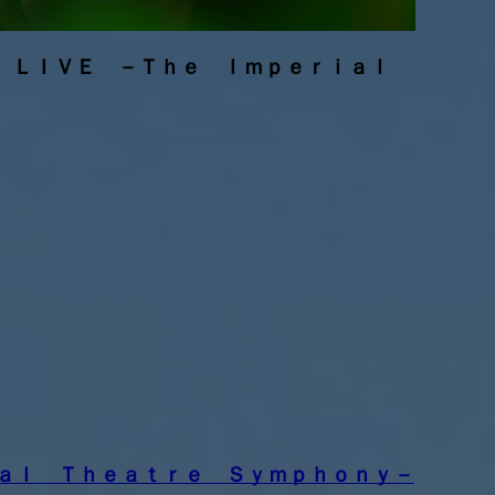
Ａ ＬＩＶＥ －Ｔｈｅ Ｉｍｐｅｒｉａｌ
ａｌ Ｔｈｅａｔｒｅ Ｓｙｍｐｈｏｎｙ－