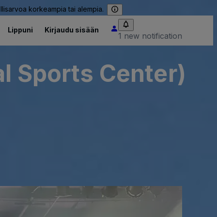
llisarvoa korkeampia tai alempia.
Lippuni
Kirjaudu sisään
1 new notification
al Sports Center)