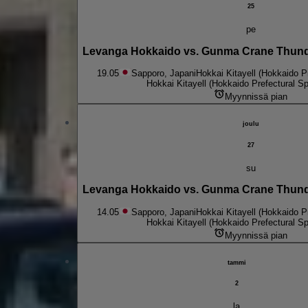
25
pe
Levanga Hokkaido vs. Gunma Crane Thund
19.05
Sapporo, Japani
Hokkai Kitayell (Hokkaido P
Hokkai Kitayell (Hokkaido Prefectural Sp
Myynnissä pian
joulu
27
su
Levanga Hokkaido vs. Gunma Crane Thund
14.05
Sapporo, Japani
Hokkai Kitayell (Hokkaido P
Hokkai Kitayell (Hokkaido Prefectural Sp
Myynnissä pian
tammi
2
la