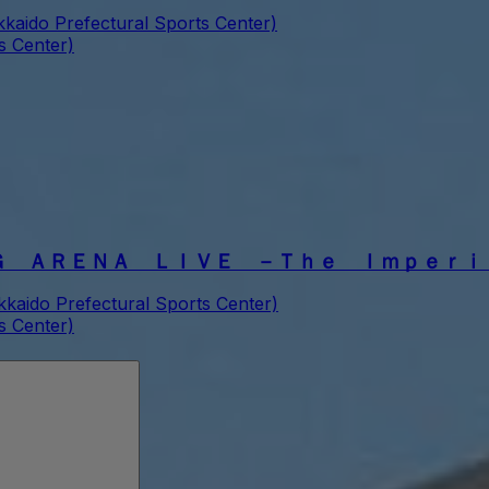
kkaido Prefectural Sports Center)
s Center)
Ｇ ＡＲＥＮＡ ＬＩＶＥ －Ｔｈｅ Ｉｍｐｅｒｉ
kkaido Prefectural Sports Center)
s Center)