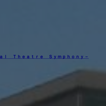
ａｌ Ｔｈｅａｔｒｅ Ｓｙｍｐｈｏｎｙ－