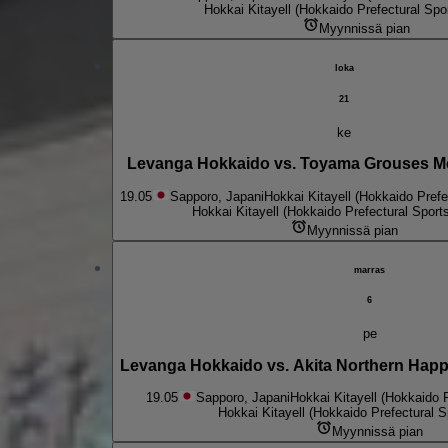
Hokkai Kitayell (Hokkaido Prefectural Spo
Myynnissä pian
loka
21
ke
Levanga Hokkaido vs. Toyama Grouses Me
19.05
Sapporo, Japani
Hokkai Kitayell (Hokkaido Prefe
Hokkai Kitayell (Hokkaido Prefectural Sport
Myynnissä pian
marras
6
pe
Levanga Hokkaido vs. Akita Northern Happ
19.05
Sapporo, Japani
Hokkai Kitayell (Hokkaido P
Hokkai Kitayell (Hokkaido Prefectural S
Myynnissä pian