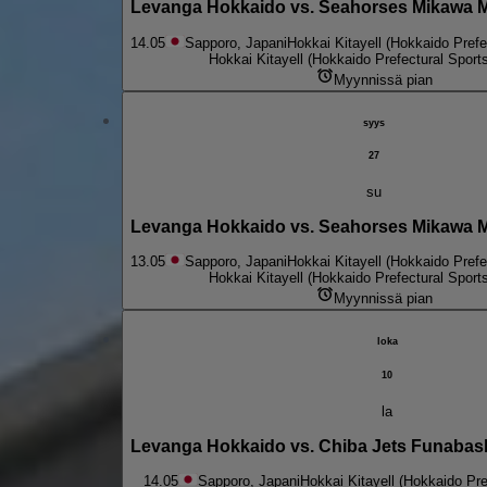
Levanga Hokkaido vs. Seahorses Mikawa M
14.05
Sapporo, Japani
Hokkai Kitayell (Hokkaido Prefe
Hokkai Kitayell (Hokkaido Prefectural Sport
Myynnissä pian
syys
27
su
Levanga Hokkaido vs. Seahorses Mikawa M
13.05
Sapporo, Japani
Hokkai Kitayell (Hokkaido Prefe
Hokkai Kitayell (Hokkaido Prefectural Sport
Myynnissä pian
loka
10
la
Levanga Hokkaido vs. Chiba Jets Funabash
14.05
Sapporo, Japani
Hokkai Kitayell (Hokkaido Pre