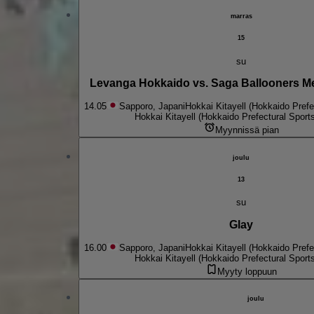
marras
15
su
Levanga Hokkaido vs. Saga Ballooners Me
14.05
Sapporo, Japani
Hokkai Kitayell (Hokkaido Prefe
Hokkai Kitayell (Hokkaido Prefectural Sport
Myynnissä pian
joulu
13
su
Glay
16.00
Sapporo, Japani
Hokkai Kitayell (Hokkaido Prefe
Hokkai Kitayell (Hokkaido Prefectural Sport
Myyty loppuun
joulu