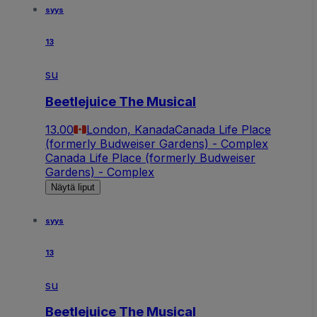
syys
13
su
Beetlejuice The Musical
13.00
London, Kanada
Canada Life Place
(formerly Budweiser Gardens) - Complex
Canada Life Place (formerly Budweiser
Gardens) - Complex
Näytä liput
syys
13
su
Beetlejuice The Musical