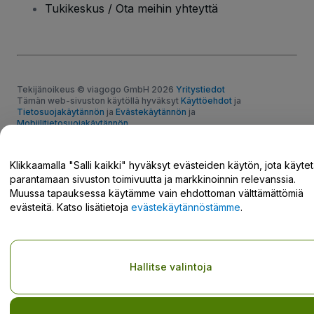
Tukikeskus / Ota meihin yhteyttä
Tekijänoikeus © viagogo GmbH 2026
Yritystiedot
Tämän web-sivuston käytöllä hyväksyt
Käyttöehdot
ja
Tietosuojakäytännön
ja
Evästekäytännön
ja
Mobiilitietosuojakäytännön
Älä jaa henkilökohtaisia tietojani/tietosuojavalintojani
Klikkaamalla "Salli kaikki" hyväksyt evästeiden käytön, jota käyte
parantamaan sivuston toimivuutta ja markkinoinnin relevanssia.
Muussa tapauksessa käytämme vain ehdottoman välttämättömiä
evästeitä. Katso lisätietoja
evästekäytännöstämme
.
Hallitse valintoja