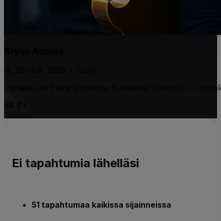
Bryan Adams
la, 29 elok. 2026 • 19.30
Canada Life Place (formerly Budweiser Gardens) - Compl
68 $+
Ei tapahtumia lähelläsi
51 tapahtumaa kaikissa sijainneissa