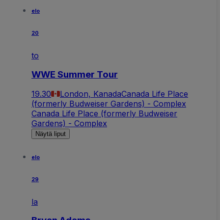
elo
20
to
WWE Summer Tour
19.30
London, Kanada
Canada Life Place
(formerly Budweiser Gardens) - Complex
Canada Life Place (formerly Budweiser
Gardens) - Complex
Näytä liput
elo
29
la