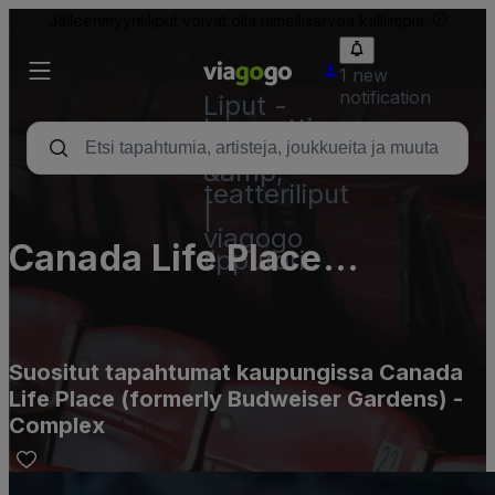
Jälleenmyyntiliput voivat olla nimellisarvoa kalliimpia.
1 new
notification
Liput -
konsertti,
urheilu
&amp;
teatteriliput
|
viagogo
Canada Life Place
lipputori
(formerly Budweiser
Gardens) - Complex
Suositut tapahtumat kaupungissa Canada
Life Place (formerly Budweiser Gardens) -
Complex