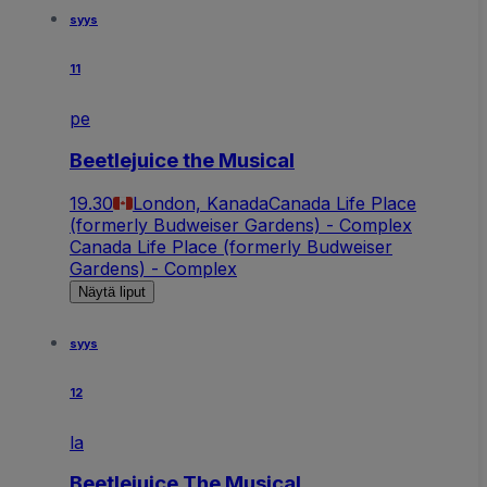
syys
11
pe
Beetlejuice the Musical
19.30
London, Kanada
Canada Life Place
(formerly Budweiser Gardens) - Complex
Canada Life Place (formerly Budweiser
Gardens) - Complex
Näytä liput
syys
12
la
Beetlejuice The Musical