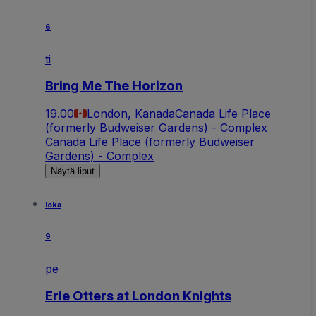
6
ti
Bring Me The Horizon
19.00
London, Kanada
Canada Life Place
(formerly Budweiser Gardens) - Complex
Canada Life Place (formerly Budweiser
Gardens) - Complex
Näytä liput
loka
9
pe
Erie Otters at London Knights