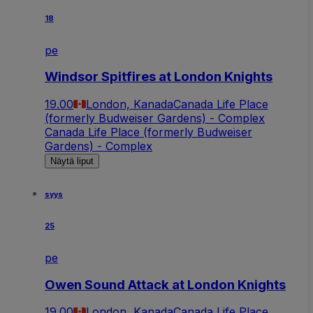
18
pe
Windsor Spitfires at London Knights
19.00
London, Kanada
Canada Life Place
(formerly Budweiser Gardens) - Complex
Canada Life Place (formerly Budweiser
Gardens) - Complex
Näytä liput
syys
25
pe
Owen Sound Attack at London Knights
19.00
London, Kanada
Canada Life Place