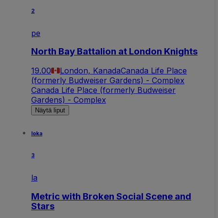
2
pe
North Bay Battalion at London Knights
19.00
London, Kanada
Canada Life Place
(formerly Budweiser Gardens) - Complex
Canada Life Place (formerly Budweiser
Gardens) - Complex
Näytä liput
loka
3
la
Metric with Broken Social Scene and
Stars