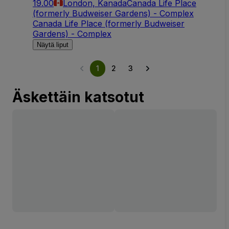
19.00
London, Kanada
Canada Life Place
(formerly Budweiser Gardens) - Complex
Canada Life Place (formerly Budweiser
Gardens) - Complex
Näytä liput
1
2
3
Äskettäin katsotut