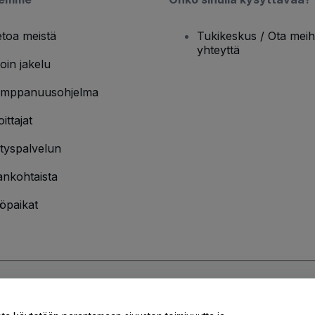
etoa meistä
Tukikeskus / Ota meih
yhteyttä
oin jakelu
mppanuusohjelma
oittajat
ityspalvelun
ankohtaista
öpaikat
jakäytännön
ja
Evästekäytännön
ja
Mobiilitietosuojakäytännön