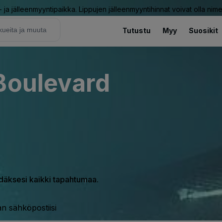
ja jälleenmyyntipaikka. Lippujen jälleenmyyntihinnat voivat olla nime
Tutustu
Myy
Suosikit
Boulevard
hdäksesi kaikki tapahtumaa.
n sähköpostiisi