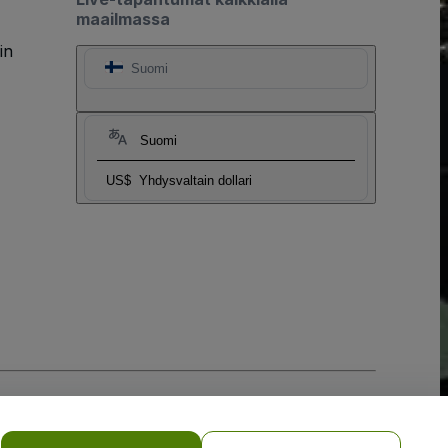
maailmassa
in
Suomi
Suomi
US$
Yhdysvaltain dollari