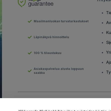
Ti
Maailmanluokan turvatarkastukset
Av
Ku
Läpinäkyvä hinnoittelu
Sij
Yr
100 % tilaustakuu
Aj
Asiakaspalvelua alusta loppuun
Ty
saakka
Tekijänoikeus © viagogo GmbH 2026
Yritystiedot
Tämän web-sivuston käytöllä hyväksyt
Käyttöehdot
ja
Tietosuo