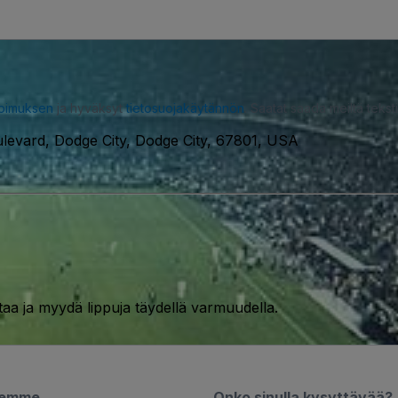
opimuksen
ja hyväksyt
tietosuojakäytännön
. Saatat saada meiltä tekstiv
levard, Dodge City, Dodge City, 67801, USA
taa ja myydä lippuja täydellä varmuudella.
semme
Onko sinulla kysyttävää?