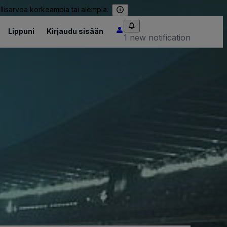
llisarvoa korkeampia tai alempia.
Lippuni
Kirjaudu sisään
1 new notification