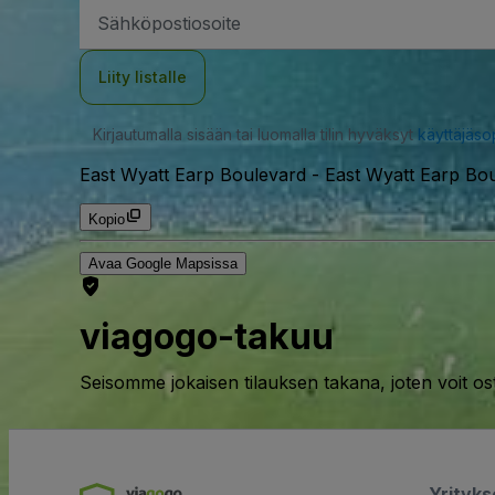
Sähköpostiosoite
Liity listalle
Kirjautumalla sisään tai luomalla tilin hyväksyt
käyttäjäs
East Wyatt Earp Boulevard
-
East Wyatt Earp Bou
Kopio
Avaa Google Mapsissa
viagogo-takuu
Seisomme jokaisen tilauksen takana, joten voit os
Yrityk