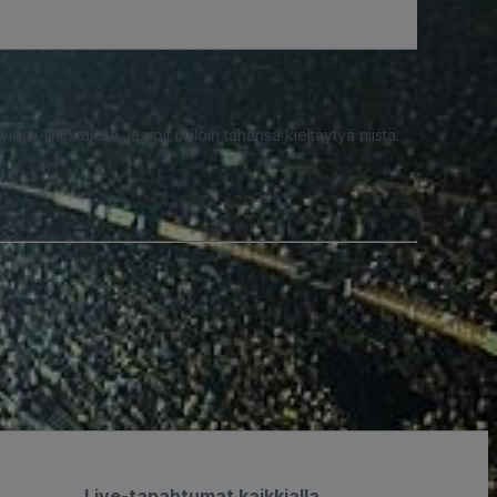
iesti-ilmoituksia, ja voit milloin tahansa kieltäytyä niistä.
Live-tapahtumat kaikkialla