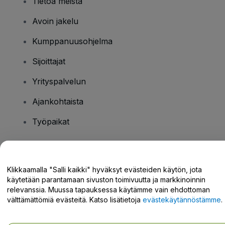
Tietoa meistä
Avoin jakelu
Kumppanuusohjelma
Sijoittajat
Yrityspalvelun
Ajankohtaista
Työpaikat
Onko sinulla kysyttävää?
Klikkaamalla "Salli kaikki" hyväksyt evästeiden käytön, jota
käytetään parantamaan sivuston toimivuutta ja markkinoinnin
Tukikeskus / Ota meihin yhteyttä
relevanssia. Muussa tapauksessa käytämme vain ehdottoman
välttämättömiä evästeitä. Katso lisätietoja
evästekäytännöstämme
.