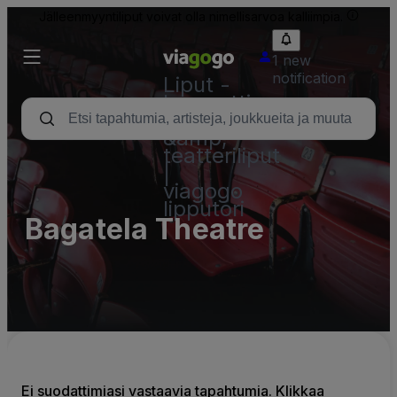
Jälleenmyyntiliput voivat olla nimellisarvoa kalliimpia.
1 new
notification
Liput -
konsertti,
urheilu
&amp;
teatteriliput
|
viagogo
lipputori
Bagatela Theatre
Ei suodattimiasi vastaavia tapahtumia. Klikkaa