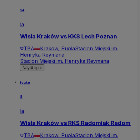
24
la
Wisła Kraków vs KKS Lech Poznan
TBA
Krakow, Puola
Stadion Miejski im.
Henryka Reymana
Stadion Miejski im. Henryka Reymana
Näytä liput
touko
8
la
Wisła Kraków vs RKS Radomiak Radom
TBA
Krakow, Puola
Stadion Miejski im.