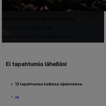
Wisła Kraków vs LKP Motor Lublin
la, 28 marrask. 2026 • 17.30
Stadion Miejski im. Henryka Reymana
Ei tapahtumia lähelläsi
13 tapahtumaa kaikissa sijainneissa
elo