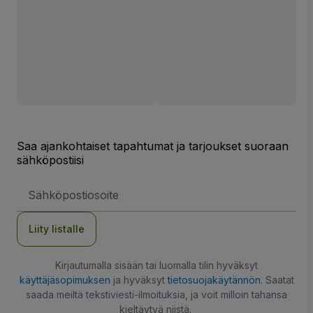
Saa ajankohtaiset tapahtumat ja tarjoukset suoraan
sähköpostiisi
Sähköpostiosoite
Liity listalle
Kirjautumalla sisään tai luomalla tilin hyväksyt
käyttäjäsopimuksen
ja hyväksyt
tietosuojakäytännön
. Saatat
saada meiltä tekstiviesti-ilmoituksia, ja voit milloin tahansa
kieltäytyä niistä.