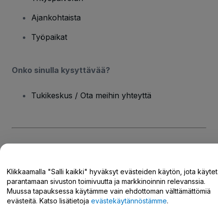
Ajankohtaista
Työpaikat
Onko sinulla kysyttävää?
Tukikeskus / Ota meihin yhteyttä
Tekijänoikeus © viagogo GmbH 2026
Yritystiedot
Tämän web-sivuston käytöllä hyväksyt
Käyttöehdot
ja
Tietosuojakäytännön
ja
Evästekäytännön
ja
Klikkaamalla "Salli kaikki" hyväksyt evästeiden käytön, jota käyte
Mobiilitietosuojakäytännön
parantamaan sivuston toimivuutta ja markkinoinnin relevanssia.
Älä jaa henkilökohtaisia tietojani/tietosuojavalintojani
Muussa tapauksessa käytämme vain ehdottoman välttämättömiä
evästeitä. Katso lisätietoja
evästekäytännöstämme
.