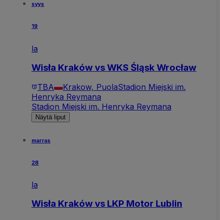
syys
19
la
Wisła Kraków vs WKS Śląsk Wrocław
TBA
Krakow, Puola
Stadion Miejski im.
Henryka Reymana
Stadion Miejski im. Henryka Reymana
Näytä liput
marras
28
la
Wisła Kraków vs LKP Motor Lublin