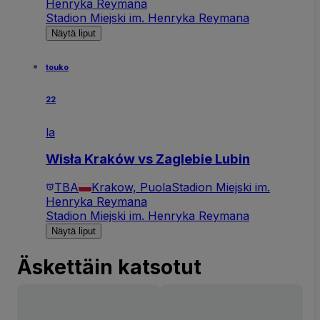
Henryka Reymana
Stadion Miejski im. Henryka Reymana
Näytä liput
touko
22
la
Wisła Kraków vs Zaglebie Lubin
TBA
Krakow, Puola
Stadion Miejski im.
Henryka Reymana
Stadion Miejski im. Henryka Reymana
Näytä liput
Äskettäin katsotut