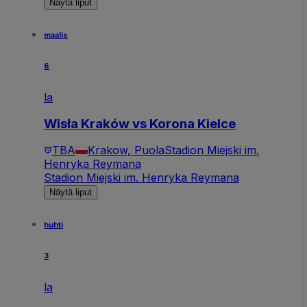
Näytä liput
maalis
6
la
Wisła Kraków vs Korona Kielce
TBA
Krakow, Puola
Stadion Miejski im.
Henryka Reymana
Stadion Miejski im. Henryka Reymana
Näytä liput
huhti
3
la