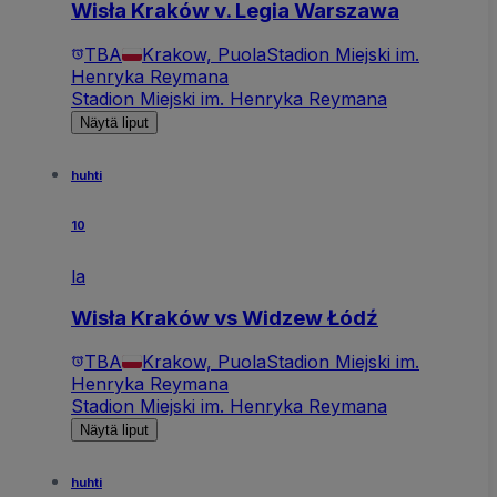
Wisła Kraków v. Legia Warszawa
TBA
Krakow, Puola
Stadion Miejski im.
Henryka Reymana
Stadion Miejski im. Henryka Reymana
Näytä liput
huhti
10
la
Wisła Kraków vs Widzew Łódź
TBA
Krakow, Puola
Stadion Miejski im.
Henryka Reymana
Stadion Miejski im. Henryka Reymana
Näytä liput
huhti