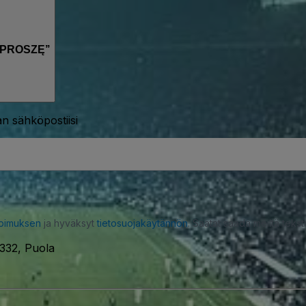
 PROSZĘ’’
n sähköpostiisi
opimuksen
ja hyväksyt
tietosuojakäytännön
. Saatat saada meiltä tekstiv
332, Puola