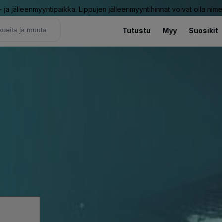
ja jälleenmyyntipaikka. Lippujen jälleenmyyntihinnat voivat olla nime
Tutustu
Myy
Suosikit