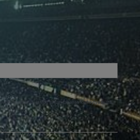
iesti-ilmoituksia, ja voit milloin tahansa kieltäytyä niistä.