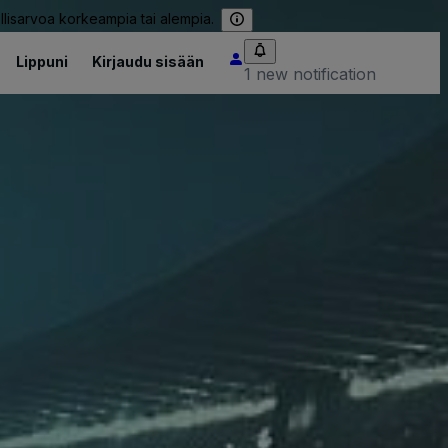
llisarvoa korkeampia tai alempia.
Lippuni
Kirjaudu sisään
1 new notification