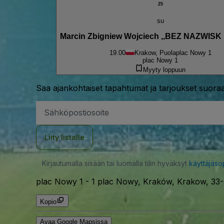
25
su
Marcin Zbigniew Wojciech ,,BEZ NAZWISK
19.00
Krakow, Puola
plac Nowy 1
plac Nowy 1
Myyty loppuun
Saa ajankohtaiset tapahtumat ja tarjoukset suoraa
Sähköpostiosoite
Liity listalle
Kirjautumalla sisään tai luomalla tilin hyväksyt
käyttäjäs
plac Nowy 1
-
1 plac Nowy, Kraków, Krakow, 33-
Kopio
Avaa Google Mapsissa