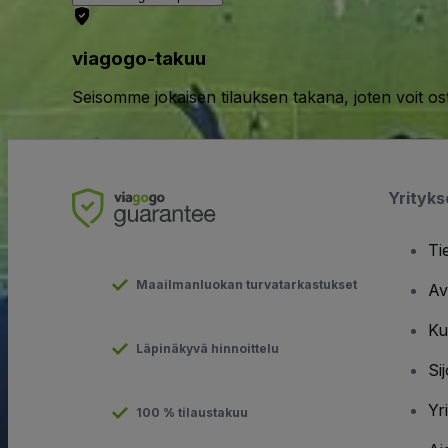
viagogo-takuu
Seisomme jokaisen tilauksen takana, joten voit os
Yrityk
Ti
Maailmanluokan turvatarkastukset
Av
Ku
Läpinäkyvä hinnoittelu
Sij
Yr
100 % tilaustakuu