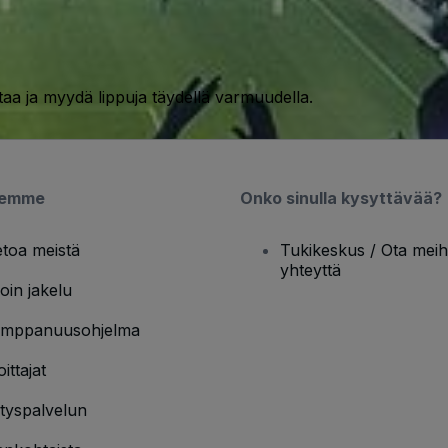
taa ja myydä lippuja täydellä varmuudella.
semme
Onko sinulla kysyttävää?
etoa meistä
Tukikeskus / Ota meih
yhteyttä
oin jakelu
mppanuusohjelma
oittajat
ityspalvelun