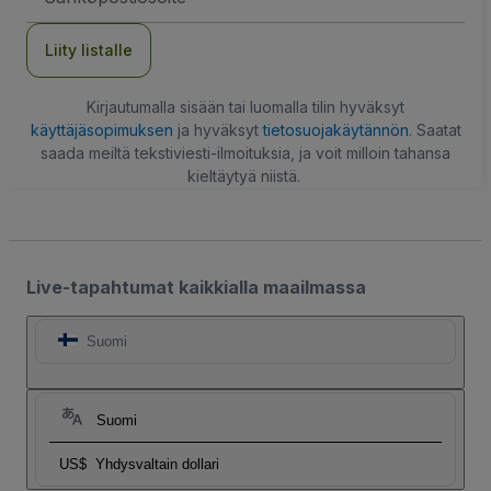
Liity listalle
Kirjautumalla sisään tai luomalla tilin hyväksyt
käyttäjäsopimuksen
ja hyväksyt
tietosuojakäytännön
. Saatat
saada meiltä tekstiviesti-ilmoituksia, ja voit milloin tahansa
kieltäytyä niistä.
Live-tapahtumat kaikkialla maailmassa
Suomi
Suomi
US$
Yhdysvaltain dollari