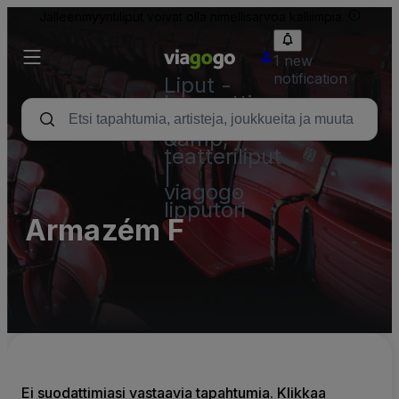
Jälleenmyyntiliput voivat olla nimellisarvoa kalliimpia.
1 new
notification
Liput -
konsertti,
urheilu
&amp;
teatteriliput
|
viagogo
lipputori
Armazém F
Ei suodattimiasi vastaavia tapahtumia. Klikkaa