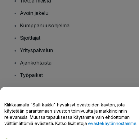
Tietoa meistä
Avoin jakelu
Kumppanuusohjelma
Sijoittajat
Yrityspalvelun
Ajankohtaista
Työpaikat
Onko sinulla kysyttävää?
Klikkaamalla "Salli kaikki" hyväksyt evästeiden käytön, jota
käytetään parantamaan sivuston toimivuutta ja markkinoinnin
Tukikeskus / Ota meihin yhteyttä
relevanssia. Muussa tapauksessa käytämme vain ehdottoman
välttämättömiä evästeitä. Katso lisätietoja
evästekäytännöstämme
.