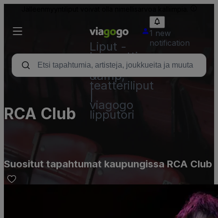
Jälleenmyyntiliput voivat olla nimellisarvoa kalliimpia.
1 new
notification
Liput -
konsertti,
urheilu
&amp;
teatteriliput
|
viagogo
RCA Club
lipputori
Suositut tapahtumat kaupungissa RCA Club