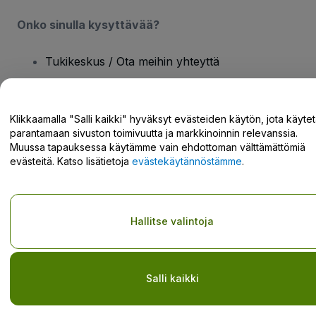
Onko sinulla kysyttävää?
Tukikeskus / Ota meihin yhteyttä
Klikkaamalla "Salli kaikki" hyväksyt evästeiden käytön, jota käyte
parantamaan sivuston toimivuutta ja markkinoinnin relevanssia.
Tekijänoikeus © viagogo GmbH 2026
Yritystiedot
Muussa tapauksessa käytämme vain ehdottoman välttämättömiä
Tämän web-sivuston käytöllä hyväksyt
Käyttöehdot
ja
evästeitä. Katso lisätietoja
evästekäytännöstämme
.
Tietosuojakäytännön
ja
Evästekäytännön
ja
Mobiilitietosuojakäytännön
Do Not Share My Personal Information/Your Privacy Choices
Hallitse valintoja
Salli kaikki