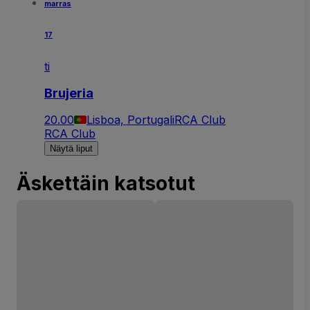
marras
17
ti
Brujeria
20.00
Lisboa, Portugali
RCA Club
RCA Club
Näytä liput
Äskettäin katsotut