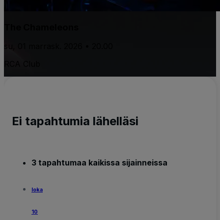
The Chameleons
su, 01 marrask. 2026 • 20.00
RCA Club
Ei tapahtumia lähelläsi
3 tapahtumaa kaikissa sijainneissa
loka
10