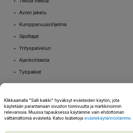
Tietoa meistä
Avoin jakelu
Kumppanuusohjelma
Sijoittajat
Yrityspalvelun
Ajankohtaista
Työpaikat
Onko sinulla kysyttävää?
Klikkaamalla "Salli kaikki" hyväksyt evästeiden käytön, jota
käytetään parantamaan sivuston toimivuutta ja markkinoinnin
Tukikeskus / Ota meihin yhteyttä
relevanssia. Muussa tapauksessa käytämme vain ehdottoman
välttämättömiä evästeitä. Katso lisätietoja
evästekäytännöstämme
.