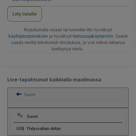
Liity listalle
Kirjautumalla sisään tai luomalla tilin hyväksyt
käyttäjäsopimuksen
ja hyväksyt
tietosuojakäytännön
. Saatat
saada meiltä tekstiviesti-ilmoituksia, ja voit milloin tahansa
kieltäytyä niistä.
Live-tapahtumat kaikkialla maailmassa
Suomi
Suomi
US$
Yhdysvaltain dollari