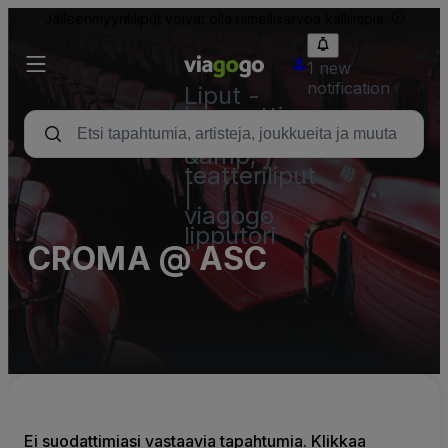
Jälleenmyyntiliput voivat olla nimellisarvoa kalliimpia.
1 new
notification
Liput -
konsertti,
urheilu
&amp;
teatteriliput
|
viagogo
lipputori
CROMA @ ASC
Ei suodattimiasi vastaavia tapahtumia. Klikkaa