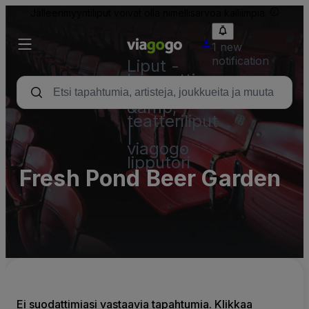
Jälleenmyyntiliput voivat olla nimellisarvoa kalliimpia.
1 new
notification
Liput -
konsertti,
urheilu
&amp;
teatteriliput
|
viagogo
lipputori
Fresh Pond Beer Garden
Ei suodattimiasi vastaavia tapahtumia. Klikkaa