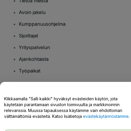
Tietoa meistä
Avoin jakelu
Kumppanuusohjelma
Sijoittajat
Yrityspalvelun
Ajankohtaista
Työpaikat
Onko sinulla kysyttävää?
Klikkaamalla "Salli kaikki" hyväksyt evästeiden käytön, jota
käytetään parantamaan sivuston toimivuutta ja markkinoinnin
Tukikeskus / Ota meihin yhteyttä
relevanssia. Muussa tapauksessa käytämme vain ehdottoman
välttämättömiä evästeitä. Katso lisätietoja
evästekäytännöstämme
.