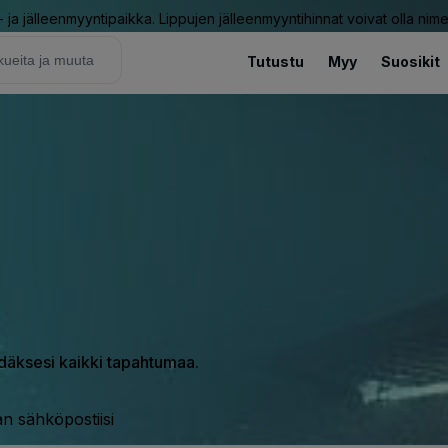
ja jälleenmyyntipaikka. Lippujen jälleenmyyntihinnat voivat olla nime
Tutustu
Myy
Suosikit
hdäksesi kaikki tapahtumaa.
n sähköpostiisi