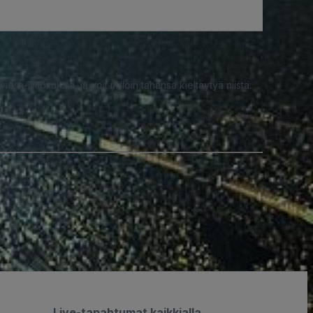
iesti-ilmoituksia, ja voit milloin tahansa kieltäytyä niistä.
Live-tapahtumat kaikkialla