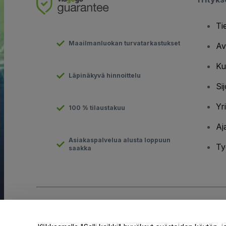
Ti
Maailmanluokan turvatarkastukset
Av
Ku
Läpinäkyvä hinnoittelu
Sij
Yr
100 % tilaustakuu
Aj
Asiakaspalvelua alusta loppuun
Ty
saakka
Tekijänoikeus © viagogo GmbH 2026
Yritystiedot
Tämän web-sivuston käytöllä hyväksyt
Käyttöehdot
ja
Tietosuo