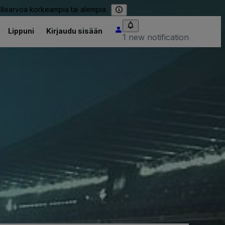
llisarvoa korkeampia tai alempia.
Lippuni
Kirjaudu sisään
1 new notification