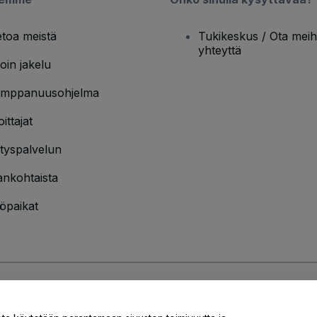
etoa meistä
Tukikeskus / Ota meih
yhteyttä
oin jakelu
mppanuusohjelma
oittajat
ityspalvelun
ankohtaista
öpaikat
jakäytännön
ja
Evästekäytännön
ja
Mobiilitietosuojakäytännön