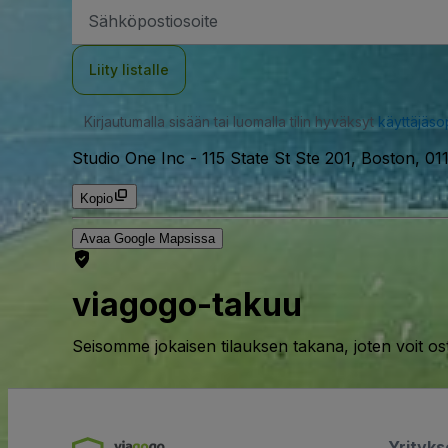
Sähköpostiosoite
Liity listalle
Kirjautumalla sisään tai luomalla tilin hyväksyt
käyttäjäs
Studio One Inc
-
115 State St Ste 201, Boston, 0
Kopio
Avaa Google Mapsissa
viagogo-takuu
Seisomme jokaisen tilauksen takana, joten voit os
Yrityk