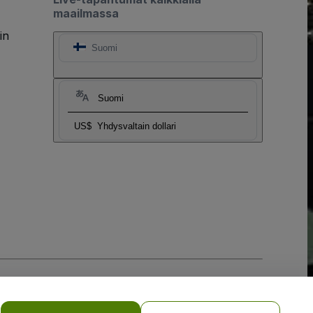
maailmassa
in
Suomi
Suomi
US$
Yhdysvaltain dollari