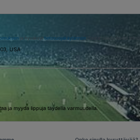
opimuksen
ja hyväksyt
tietosuojakäytännön
. Saatat saada meiltä tekstiv
1103, USA
taa ja myydä lippuja täydellä varmuudella.
semme
Onko sinulla kysyttävää?