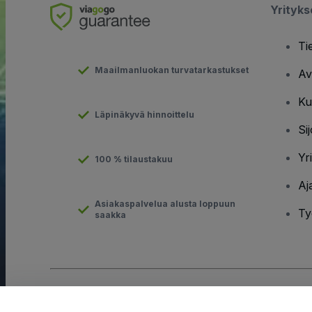
Yrityk
Ti
Maailmanluokan turvatarkastukset
Av
Ku
Läpinäkyvä hinnoittelu
Sij
Yr
100 % tilaustakuu
Aj
Asiakaspalvelua alusta loppuun
Ty
saakka
Tekijänoikeus © viagogo GmbH 2026
Yritystiedot