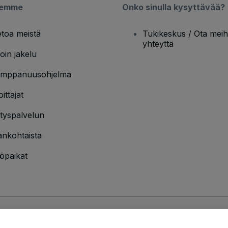
semme
Onko sinulla kysyttävää?
etoa meistä
Tukikeskus / Ota meih
yhteyttä
oin jakelu
mppanuusohjelma
oittajat
ityspalvelun
ankohtaista
öpaikat