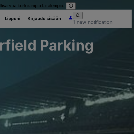
llisarvoa korkeampia tai alempia.
Lippuni
Kirjaudu sisään
1 new notification
field Parking