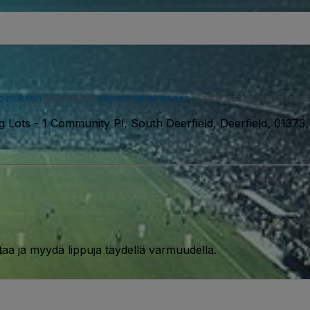
opimuksen
ja hyväksyt
tietosuojakäytännön
. Saatat saada meiltä tekstiv
g Lots
-
1 Community Pl, South Deerfield, Deerfield, 01373
taa ja myydä lippuja täydellä varmuudella.