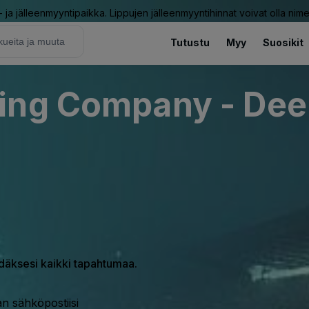
ja jälleenmyyntipaikka. Lippujen jälleenmyyntihinnat voivat olla nime
Tutustu
Myy
Suosikit
ing Company - Deer
hdäksesi kaikki tapahtumaa.
n sähköpostiisi