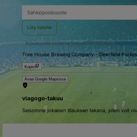
Sähköpostiosoite
Liity listalle
Kirjautumalla sisään tai luomalla tilin hyväksyt
käyttäjäs
Tree House Brewing Company - Deerfield Parkin
Kopio
Avaa Google Mapsissa
viagogo-takuu
Seisomme jokaisen tilauksen takana, joten voit os