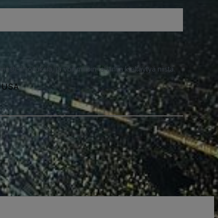
iesti-ilmoituksia, ja voit milloin tahansa kieltäytyä niistä.
, USA