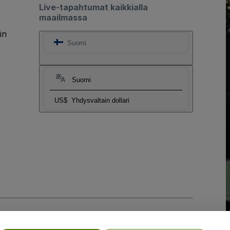
Live-tapahtumat kaikkialla
maailmassa
in
Suomi
Suomi
US$
Yhdysvaltain dollari