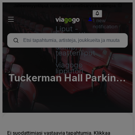
Jälleenmyyntiliput voivat olla nimellisarvoa kalliimpia.
1 new
notification
Liput -
konsertti,
urheilu
&amp;
teatteriliput
|
viagogo
lipputori
Tuckerman Hall Parking
Lots
Ei suodattimiasi vastaavia tapahtumia. Klikkaa