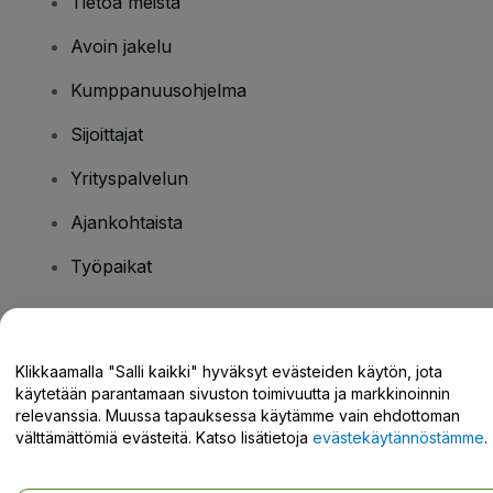
Tietoa meistä
Avoin jakelu
Kumppanuusohjelma
Sijoittajat
Yrityspalvelun
Ajankohtaista
Työpaikat
Onko sinulla kysyttävää?
Klikkaamalla "Salli kaikki" hyväksyt evästeiden käytön, jota
käytetään parantamaan sivuston toimivuutta ja markkinoinnin
Tukikeskus / Ota meihin yhteyttä
relevanssia. Muussa tapauksessa käytämme vain ehdottoman
välttämättömiä evästeitä. Katso lisätietoja
evästekäytännöstämme
.