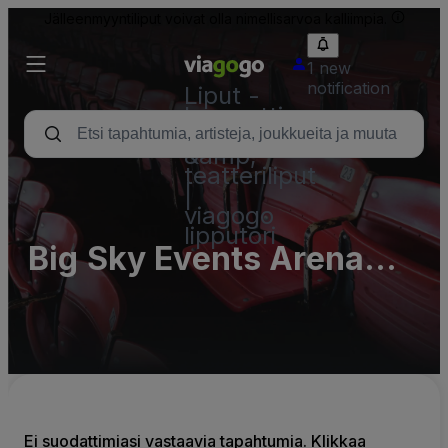
Jälleenmyyntiliput voivat olla nimellisarvoa kalliimpia.
1 new
notification
Liput -
konsertti,
urheilu
&amp;
teatteriliput
|
viagogo
lipputori
Big Sky Events Arena
Parking Lots (InActive)
Ei suodattimiasi vastaavia tapahtumia. Klikkaa