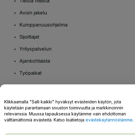
Tietoa meistä
Avoin jakelu
Kumppanuusohjelma
Sijoittajat
Yrityspalvelun
Ajankohtaista
Työpaikat
Onko sinulla kysyttävää?
Klikkaamalla "Salli kaikki" hyväksyt evästeiden käytön, jota
käytetään parantamaan sivuston toimivuutta ja markkinoinnin
Tukikeskus / Ota meihin yhteyttä
relevanssia. Muussa tapauksessa käytämme vain ehdottoman
välttämättömiä evästeitä. Katso lisätietoja
evästekäytännöstämme
.