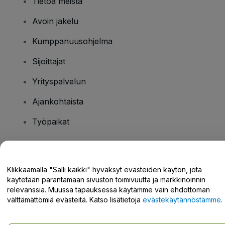
Tietoa meistä
Avoin jakelu
Kumppanuusohjelma
Sijoittajat
Yrityspalvelun
Ajankohtaista
Työpaikat
Onko sinulla kysyttävää?
Klikkaamalla "Salli kaikki" hyväksyt evästeiden käytön, jota
käytetään parantamaan sivuston toimivuutta ja markkinoinnin
Tukikeskus / Ota meihin yhteyttä
relevanssia. Muussa tapauksessa käytämme vain ehdottoman
välttämättömiä evästeitä. Katso lisätietoja
evästekäytännöstämme
.