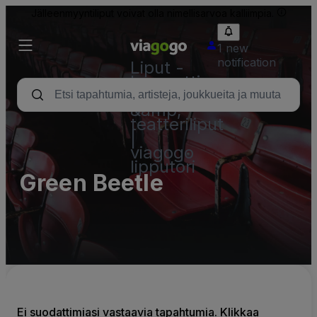
Jälleenmyyntiliput voivat olla nimellisarvoa kalliimpia.
1 new
notification
Liput -
konsertti,
urheilu
&amp;
teatteriliput
|
viagogo
lipputori
Green Beetle
Ei suodattimiasi vastaavia tapahtumia. Klikkaa