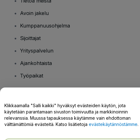
Tietoa meistä
Avoin jakelu
Kumppanuusohjelma
Sijoittajat
Yrityspalvelun
Ajankohtaista
Työpaikat
Onko sinulla kysyttävää?
Klikkaamalla "Salli kaikki" hyväksyt evästeiden käytön, jota
käytetään parantamaan sivuston toimivuutta ja markkinoinnin
Tukikeskus / Ota meihin yhteyttä
relevanssia. Muussa tapauksessa käytämme vain ehdottoman
välttämättömiä evästeitä. Katso lisätietoja
evästekäytännöstämme
.