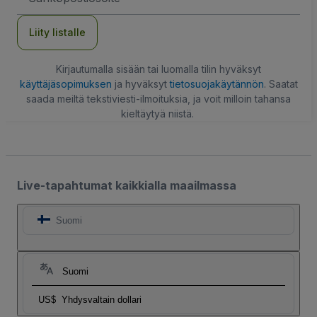
Liity listalle
Kirjautumalla sisään tai luomalla tilin hyväksyt
käyttäjäsopimuksen
ja hyväksyt
tietosuojakäytännön
. Saatat
saada meiltä tekstiviesti-ilmoituksia, ja voit milloin tahansa
kieltäytyä niistä.
Live-tapahtumat kaikkialla maailmassa
Suomi
Suomi
US$
Yhdysvaltain dollari