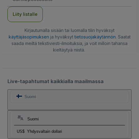
Liity listalle
Kirjautumalla sisään tai luomalla tilin hyväksyt
käyttäjäsopimuksen
ja hyväksyt
tietosuojakäytännön
. Saatat
saada meiltä tekstiviesti-ilmoituksia, ja voit milloin tahansa
kieltäytyä niistä.
Live-tapahtumat kaikkialla maailmassa
Suomi
Suomi
US$
Yhdysvaltain dollari