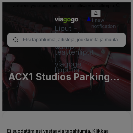
Jälleenmyyntiliput voivat olla nimellisarvoa kalliimpia.
1 new
notification
Liput -
konsertti,
urheilu
&amp;
teatteriliput
|
viagogo
lipputori
ACX1 Studios Parking
Lots (InActive)
Ei suodattimiasi vastaavia tapahtumia. Klikkaa