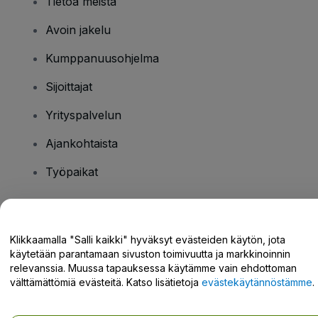
Tietoa meistä
Avoin jakelu
Kumppanuusohjelma
Sijoittajat
Yrityspalvelun
Ajankohtaista
Työpaikat
Onko sinulla kysyttävää?
Klikkaamalla "Salli kaikki" hyväksyt evästeiden käytön, jota
käytetään parantamaan sivuston toimivuutta ja markkinoinnin
Tukikeskus / Ota meihin yhteyttä
relevanssia. Muussa tapauksessa käytämme vain ehdottoman
välttämättömiä evästeitä. Katso lisätietoja
evästekäytännöstämme
.