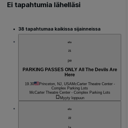
Ei tapahtumia lähelläsi
38 tapahtumaa kaikissa sijainneissa
elo
21
pe
PARKING PASSES ONLY All The Devils Are
Here
19.30
Princeton, NJ, USA
McCarter Theatre Center -
Complex Parking Lots
McCarter Theatre Center - Complex Parking Lots
Myyty loppuun
elo
22
la