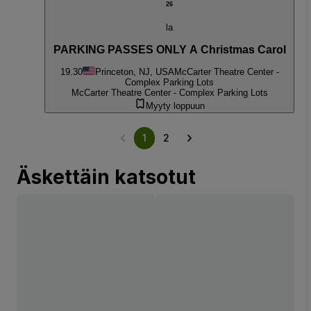
26
la
PARKING PASSES ONLY A Christmas Carol
19.30
Princeton, NJ, USA
McCarter Theatre Center -
Complex Parking Lots
McCarter Theatre Center - Complex Parking Lots
Myyty loppuun
1
2
Äskettäin katsotut