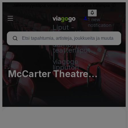
Jälleenmyyntiliput voivat olla nimellisarvoa kalliimpia.
1 new
notification
Liput -
konsertti,
urheilu
&amp;
teatteriliput
|
viagogo
lipputori
McCarter Theatre
Center - Complex
Parking Lots