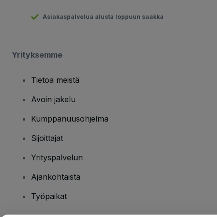
Asiakaspalvelua alusta loppuun saakka
Yrityksemme
Tietoa meistä
Avoin jakelu
Kumppanuusohjelma
Sijoittajat
Yrityspalvelun
Ajankohtaista
Työpaikat