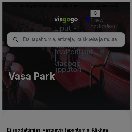
Jälleenmyyntiliput voivat olla nimellisarvoa kalliimpia.
1 new
notification
Liput -
konsertti,
urheilu
&amp;
teatteriliput
|
viagogo
lipputori
Vasa Park
Ei suodattimiasi vastaavia tapahtumia. Klikkaa