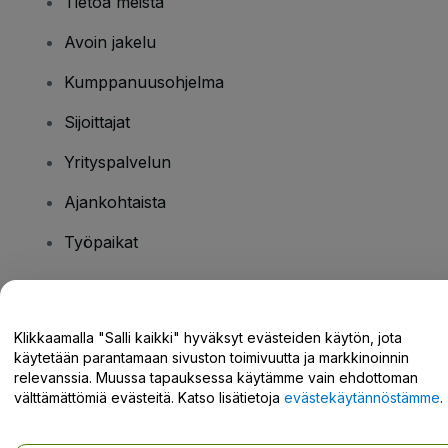
Tietoa meistä
Avoin jakelu
Kumppanuusohjelma
Sijoittajat
Yrityspalvelun
Ajankohtaista
Työpaikat
Onko sinulla kysyttävää?
Klikkaamalla "Salli kaikki" hyväksyt evästeiden käytön, jota
käytetään parantamaan sivuston toimivuutta ja markkinoinnin
Tukikeskus / Ota meihin yhteyttä
relevanssia. Muussa tapauksessa käytämme vain ehdottoman
välttämättömiä evästeitä. Katso lisätietoja
evästekäytännöstämme
.