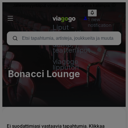
Jälleenmyyntiliput voivat olla nimellisarvoa kalliimpia.
1 new
notification
Liput -
konsertti,
urheilu
&amp;
teatteriliput
|
viagogo
lipputori
Bonacci Lounge
Ei suodattimiasi vastaavia tapahtumia. Klikkaa