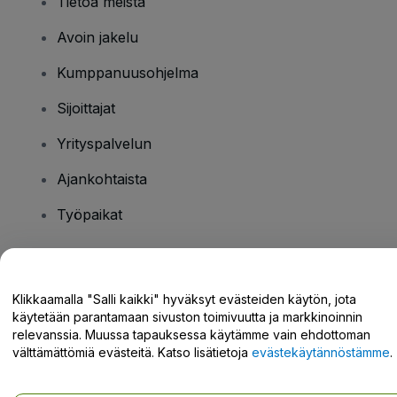
Tietoa meistä
Avoin jakelu
Kumppanuusohjelma
Sijoittajat
Yrityspalvelun
Ajankohtaista
Työpaikat
Onko sinulla kysyttävää?
Klikkaamalla "Salli kaikki" hyväksyt evästeiden käytön, jota
käytetään parantamaan sivuston toimivuutta ja markkinoinnin
Tukikeskus / Ota meihin yhteyttä
relevanssia. Muussa tapauksessa käytämme vain ehdottoman
välttämättömiä evästeitä. Katso lisätietoja
evästekäytännöstämme
.