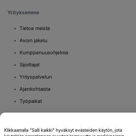
Yrityksemme
Tietoa meistä
Avoin jakelu
Kumppanuusohjelma
Sijoittajat
Yrityspalvelun
Ajankohtaista
Työpaikat
Onko sinulla kysyttävää?
Klikkaamalla "Salli kaikki" hyväksyt evästeiden käytön, jota