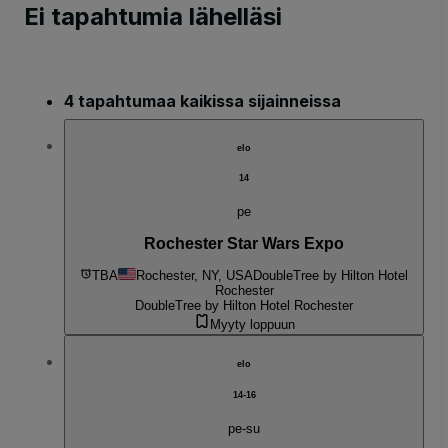
Ei tapahtumia lähelläsi
4 tapahtumaa kaikissa sijainneissa
elo
14
pe
Rochester Star Wars Expo
TBA
Rochester, NY, USA
DoubleTree by Hilton Hotel
Rochester
DoubleTree by Hilton Hotel Rochester
Myyty loppuun
elo
14-16
pe-su