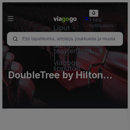
Jälleenmyyntiliput voivat olla nimellisarvoa kalliimpia.
1 new
notification
Liput -
konsertti,
urheilu
&amp;
teatteriliput
|
viagogo
lipputori
DoubleTree by Hilton
Hotel Rochester