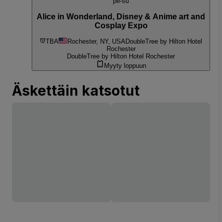
pe-su
Alice in Wonderland, Disney & Anime art and
Cosplay Expo
TBA
Rochester, NY, USA
DoubleTree by Hilton Hotel
Rochester
DoubleTree by Hilton Hotel Rochester
Myyty loppuun
Äskettäin katsotut