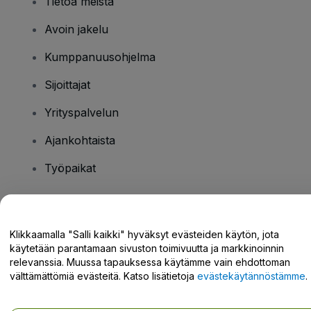
Tietoa meistä
Avoin jakelu
Kumppanuusohjelma
Sijoittajat
Yrityspalvelun
Ajankohtaista
Työpaikat
Onko sinulla kysyttävää?
Klikkaamalla "Salli kaikki" hyväksyt evästeiden käytön, jota
käytetään parantamaan sivuston toimivuutta ja markkinoinnin
Tukikeskus / Ota meihin yhteyttä
relevanssia. Muussa tapauksessa käytämme vain ehdottoman
välttämättömiä evästeitä. Katso lisätietoja
evästekäytännöstämme
.