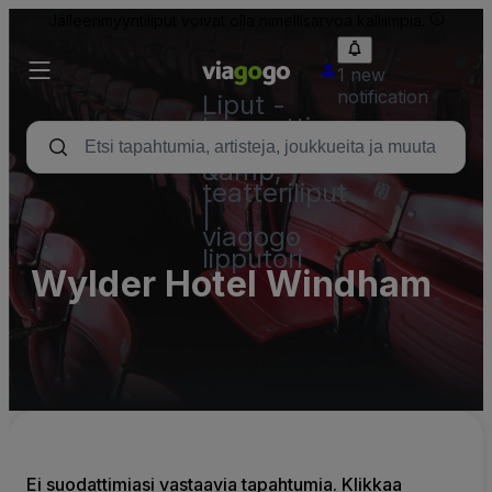
Jälleenmyyntiliput voivat olla nimellisarvoa kalliimpia.
1 new
notification
Liput -
konsertti,
urheilu
&amp;
teatteriliput
|
viagogo
lipputori
Wylder Hotel Windham
Ei suodattimiasi vastaavia tapahtumia. Klikkaa