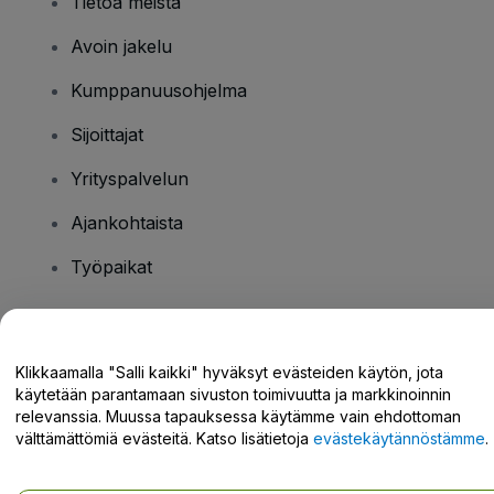
Tietoa meistä
Avoin jakelu
Kumppanuusohjelma
Sijoittajat
Yrityspalvelun
Ajankohtaista
Työpaikat
Onko sinulla kysyttävää?
Klikkaamalla "Salli kaikki" hyväksyt evästeiden käytön, jota
käytetään parantamaan sivuston toimivuutta ja markkinoinnin
Tukikeskus / Ota meihin yhteyttä
relevanssia. Muussa tapauksessa käytämme vain ehdottoman
välttämättömiä evästeitä. Katso lisätietoja
evästekäytännöstämme
.