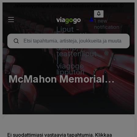
Jälleenmyyntiliput voivat olla nimellisarvoa kalliimpia.
1 new
notification
Liput -
konsertti,
urheilu
&amp;
teatteriliput
|
viagogo
lipputori
McMahon Memorial
Auditorium Parking Lots
(InActive)
Ei suodattimiasi vastaavia tapahtumia. Klikkaa