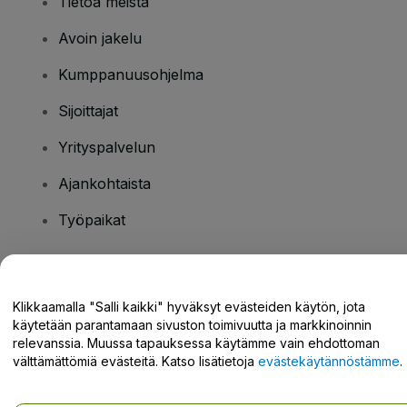
Tietoa meistä
Avoin jakelu
Kumppanuusohjelma
Sijoittajat
Yrityspalvelun
Ajankohtaista
Työpaikat
Onko sinulla kysyttävää?
Klikkaamalla "Salli kaikki" hyväksyt evästeiden käytön, jota
käytetään parantamaan sivuston toimivuutta ja markkinoinnin
Tukikeskus / Ota meihin yhteyttä
relevanssia. Muussa tapauksessa käytämme vain ehdottoman
välttämättömiä evästeitä. Katso lisätietoja
evästekäytännöstämme
.