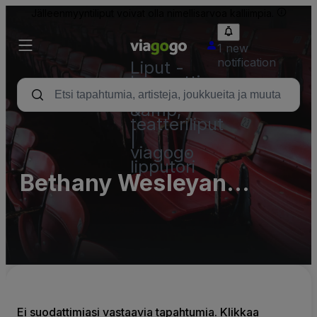
Jälleenmyyntiliput voivat olla nimellisarvoa kalliimpia.
1 new
notification
Liput -
konsertti,
urheilu
&amp;
teatteriliput
|
viagogo
lipputori
Bethany Wesleyan
Church Parking Lots
(InActive)
Ei suodattimiasi vastaavia tapahtumia. Klikkaa