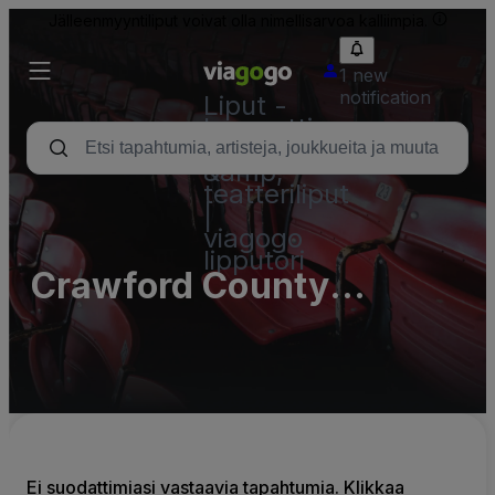
Jälleenmyyntiliput voivat olla nimellisarvoa kalliimpia.
1 new
notification
Liput -
konsertti,
urheilu
&amp;
teatteriliput
|
viagogo
lipputori
Crawford County
Fairgrounds
Ei suodattimiasi vastaavia tapahtumia. Klikkaa