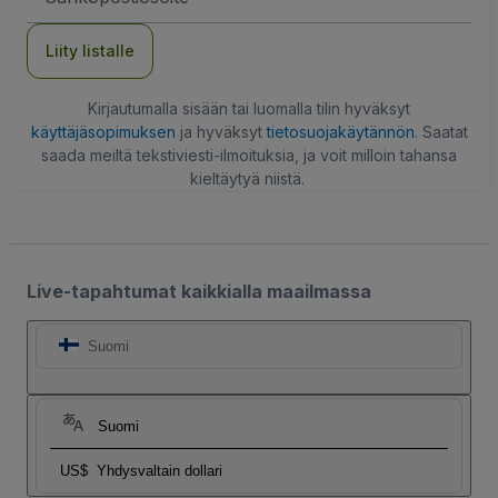
Liity listalle
Kirjautumalla sisään tai luomalla tilin hyväksyt
käyttäjäsopimuksen
ja hyväksyt
tietosuojakäytännön
. Saatat
saada meiltä tekstiviesti-ilmoituksia, ja voit milloin tahansa
kieltäytyä niistä.
Live-tapahtumat kaikkialla maailmassa
Suomi
Suomi
US$
Yhdysvaltain dollari