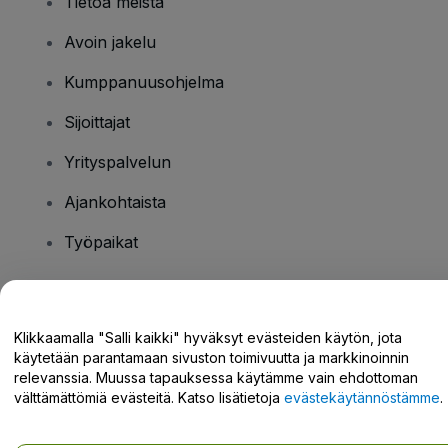
Tietoa meistä
Avoin jakelu
Kumppanuusohjelma
Sijoittajat
Yrityspalvelun
Ajankohtaista
Työpaikat
Onko sinulla kysyttävää?
Klikkaamalla "Salli kaikki" hyväksyt evästeiden käytön, jota
käytetään parantamaan sivuston toimivuutta ja markkinoinnin
Tukikeskus / Ota meihin yhteyttä
relevanssia. Muussa tapauksessa käytämme vain ehdottoman
välttämättömiä evästeitä. Katso lisätietoja
evästekäytännöstämme
.