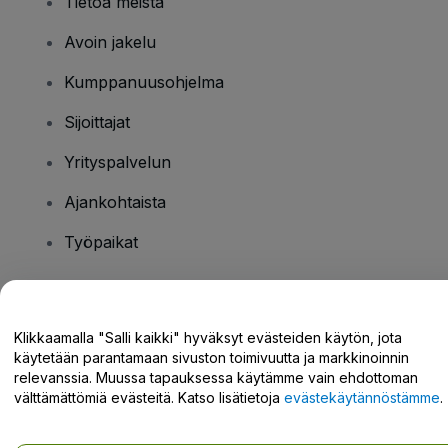
Tietoa meistä
Avoin jakelu
Kumppanuusohjelma
Sijoittajat
Yrityspalvelun
Ajankohtaista
Työpaikat
Onko sinulla kysyttävää?
Klikkaamalla "Salli kaikki" hyväksyt evästeiden käytön, jota
käytetään parantamaan sivuston toimivuutta ja markkinoinnin
Tukikeskus / Ota meihin yhteyttä
relevanssia. Muussa tapauksessa käytämme vain ehdottoman
välttämättömiä evästeitä. Katso lisätietoja
evästekäytännöstämme
.