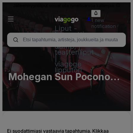
Jälleenmyyntiliput voivat olla nimellisarvoa kalliimpia.
1 new
notification
Liput -
konsertti,
urheilu
&amp;
teatteriliput
|
viagogo
lipputori
Mohegan Sun Pocono
Parking Lots (InActive)
Ei suodattimiasi vastaavia tapahtumia. Klikkaa