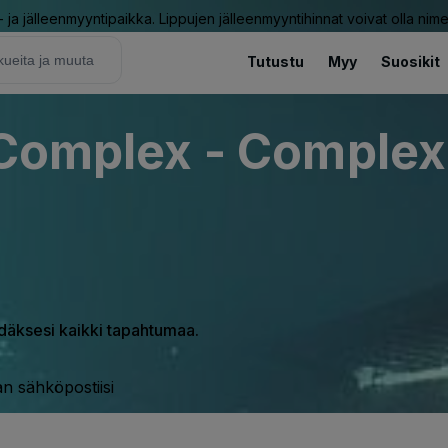
ja jälleenmyyntipaikka. Lippujen jälleenmyyntihinnat voivat olla nime
Tutustu
Myy
Suosikit
 Complex - Complex
hdäksesi kaikki tapahtumaa.
n sähköpostiisi