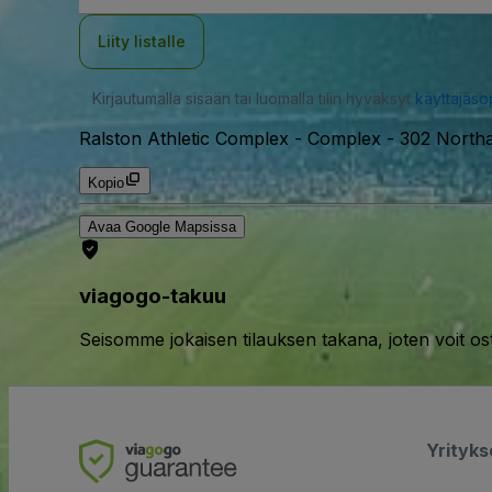
Liity listalle
Kirjautumalla sisään tai luomalla tilin hyväksyt
käyttäjäs
Ralston Athletic Complex - Complex
-
302 Northa
Kopio
Avaa Google Mapsissa
viagogo-takuu
Seisomme jokaisen tilauksen takana, joten voit os
Yrityk