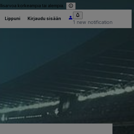
llisarvoa korkeampia tai alempia.
Lippuni
Kirjaudu sisään
1 new notification