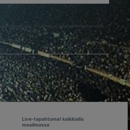
iesti-ilmoituksia, ja voit milloin tahansa kieltäytyä niistä.
Live-tapahtumat kaikkialla
maailmassa