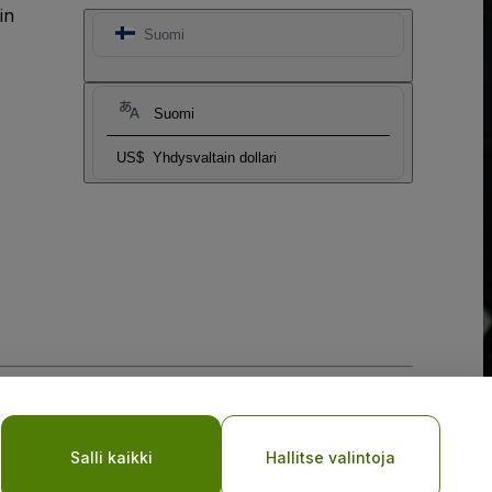
in
Suomi
Suomi
US$
Yhdysvaltain dollari
My Personal Information/Your Privacy Choices
Salli kaikki
Hallitse valintoja