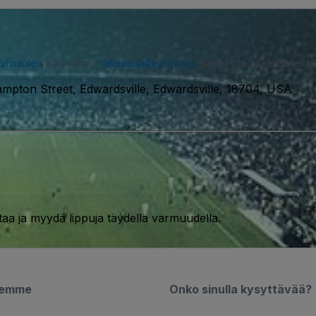
opimuksen
ja hyväksyt
tietosuojakäytännön
. Saatat saada meiltä tekstiv
mpton Street, Edwardsville, Edwardsville, 18704, USA
taa ja myydä lippuja täydellä varmuudella.
semme
Onko sinulla kysyttävää?