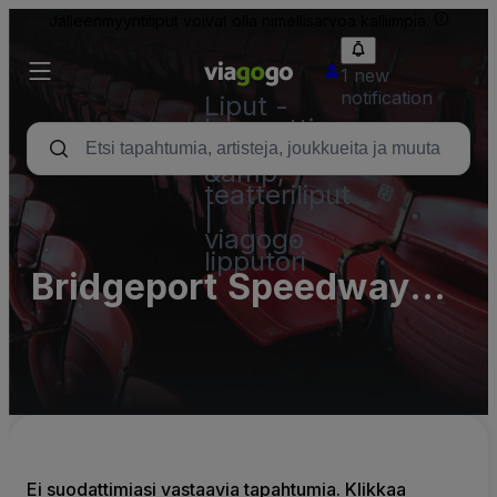
Jälleenmyyntiliput voivat olla nimellisarvoa kalliimpia.
1 new
notification
Liput -
konsertti,
urheilu
&amp;
teatteriliput
|
viagogo
lipputori
Bridgeport Speedway
Parking Lots (InActive)
Ei suodattimiasi vastaavia tapahtumia. Klikkaa