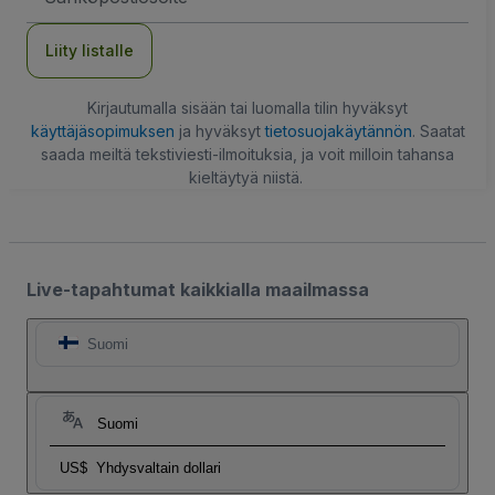
Liity listalle
Kirjautumalla sisään tai luomalla tilin hyväksyt
käyttäjäsopimuksen
ja hyväksyt
tietosuojakäytännön
. Saatat
saada meiltä tekstiviesti-ilmoituksia, ja voit milloin tahansa
kieltäytyä niistä.
Live-tapahtumat kaikkialla maailmassa
Suomi
Suomi
US$
Yhdysvaltain dollari