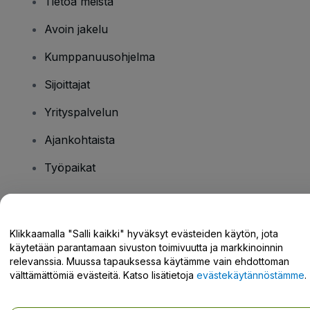
Tietoa meistä
Avoin jakelu
Kumppanuusohjelma
Sijoittajat
Yrityspalvelun
Ajankohtaista
Työpaikat
Onko sinulla kysyttävää?
Klikkaamalla "Salli kaikki" hyväksyt evästeiden käytön, jota
käytetään parantamaan sivuston toimivuutta ja markkinoinnin
Tukikeskus / Ota meihin yhteyttä
relevanssia. Muussa tapauksessa käytämme vain ehdottoman
välttämättömiä evästeitä. Katso lisätietoja
evästekäytännöstämme
.